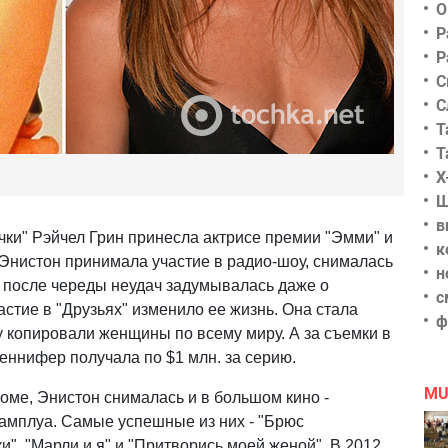
О
Р
Р
С
С
Т
Т
Х
Ш
в
чки" Рэйчел Грин принесла актрисе премии "Эмми" и
к
 Энистон принимала участие в радио-шоу, снималась
н
и после череды неудач задумывалась даже о
с
стие в "Друзьях" изменило ее жизнь. Она стала
ф
у копировали женщины по всему миру. А за съемки в
еннифер получала по $1 млн. за серию.
MU
оме, Энистон снималась и в большом кино -
амплуа. Самые успешные из них - "Брюс
и", "Марли и я" и "Притворись моей женой". В 2012