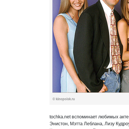
©
kinopoisk.ru
tochka.net вспоминает любимых акт
Энистон, Мэтта Леблана, Лизу Кудро