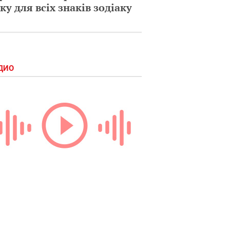
ку для всіх знаків зодіаку
ДИО