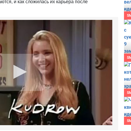
аются, и как сложилась их карьера после
S
S
S
S