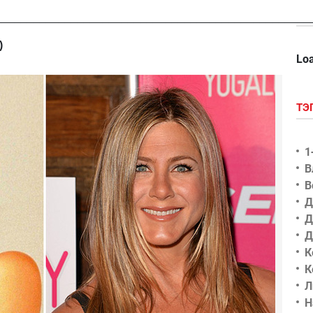
__________________________________________________
)
Loa
ТЭ
1
В
В
Д
Д
Д
К
К
Л
Н