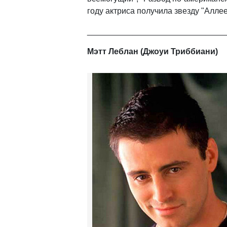
году актриса получила звезду "Алле
______________________________
Мэтт Леблан (Джоуи Триббиани)