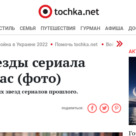
СТИЛЬ
СЕМЬЯ
ПУТЕШЕСТВИЯ
ГУРМАН
АФИША
ДО
ойна в Украине 2022
Помочь tochka.net
Война в Укр
АК
везды сериала
ас (фото)
ых звезд сериалов прошлого.
поделиться:
Го