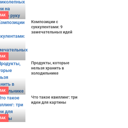
MAK
Композиции с
суккулентами: 9
замечательных идей
MAK
Продукты, которые
нельзя хранить в
холодильнике
MAK
Что такое квиллинг: три
идеи для картины
MAK