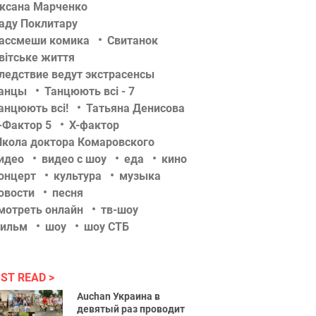
ксана Марченко
аду Поклитару
ассмеши комика
Свитанок
вітське життя
ледствие ведут экстрасенсы
анцы
Танцюють всі - 7
анцюють всі!
Татьяна Денисова
-Фактор 5
Х-фактор
кола доктора Комаровского
идео
видео с шоу
еда
кино
онцерт
культура
музыка
овости
песня
мотреть онлайн
тв-шоу
ильм
шоу
шоу СТБ
ST READ
Auchan Украина в
девятый раз проводит