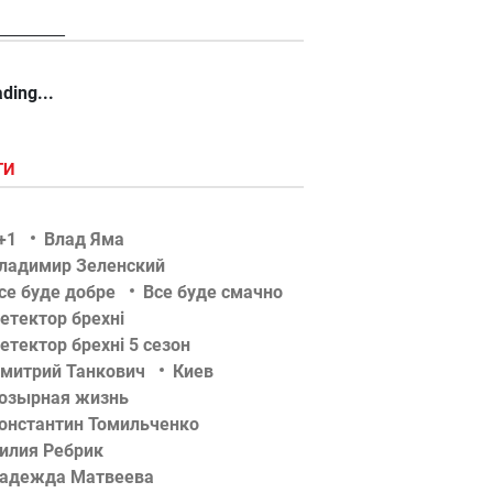
_______
ding...
ГИ
+1
Влад Яма
ладимир Зеленский
се буде добре
Все буде смачно
етектор брехні
етектор брехні 5 сезон
митрий Танкович
Киев
озырная жизнь
онстантин Томильченко
илия Ребрик
адежда Матвеева