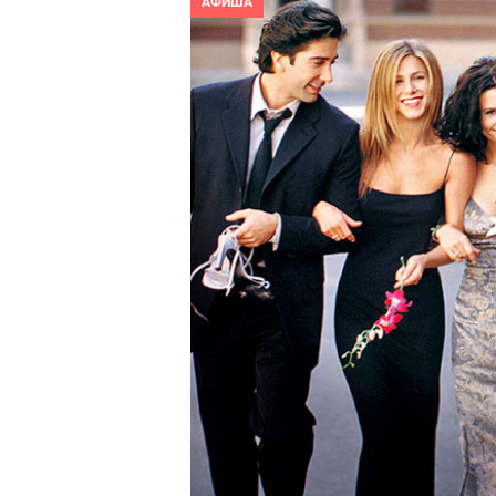
АФИША