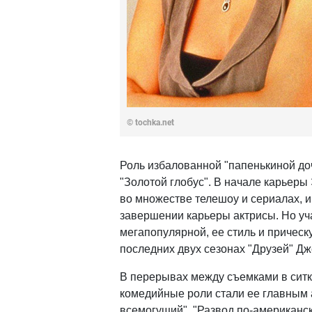
© tochka.net
Роль избалованной "папенькиной до
"Золотой глобус". В начале карьеры
во множестве телешоу и сериалах, 
завершении карьеры актрисы. Но уча
мегапопулярной, ее стиль и прическ
последних двух сезонах "Друзей" Дж
В перерывах между съемками в ситк
комедийные роли стали ее главным 
всемогущий", "Развод по-американск