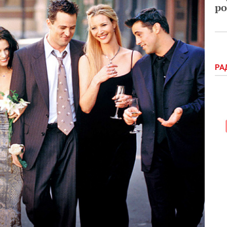
ро
РА