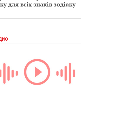
ку для всіх знаків зодіаку
ДИО