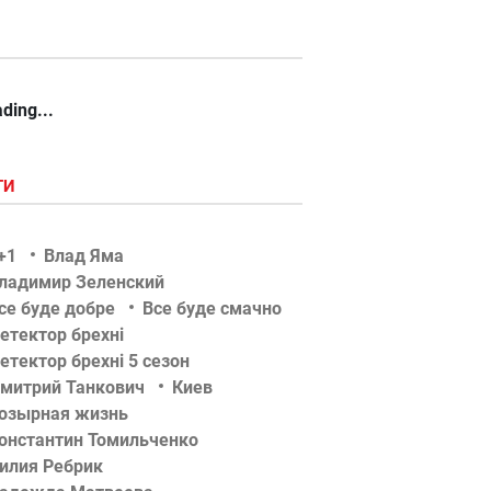
ding...
ГИ
+1
Влад Яма
ладимир Зеленский
се буде добре
Все буде смачно
етектор брехні
етектор брехні 5 сезон
митрий Танкович
Киев
озырная жизнь
онстантин Томильченко
илия Ребрик