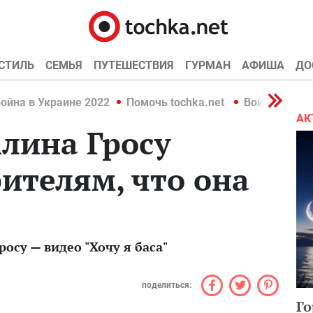
СТИЛЬ
СЕМЬЯ
ПУТЕШЕСТВИЯ
ГУРМАН
АФИША
ДО
ойна в Украине 2022
Помочь tochka.net
Война в Укр
АК
лина Гросу
ителям, что она
осу — видео "Хочу я баса"
поделиться:
Го