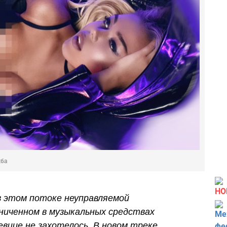
жба
НО
в этом потоке неуправляемой
аниченном в музыкальных средствах
евице не захотелось. В новом треке