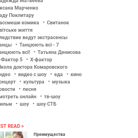
адежда Матвеева
ксана Марченко
аду Поклитару
ассмеши комика
Свитанок
вітське життя
ледствие ведут экстрасенсы
анцы
Танцюють всі - 7
анцюють всі!
Татьяна Денисова
-Фактор 5
Х-фактор
кола доктора Комаровского
идео
видео с шоу
еда
кино
онцерт
культура
музыка
овости
песня
мотреть онлайн
тв-шоу
ильм
шоу
шоу СТБ
ST READ
Преимущества