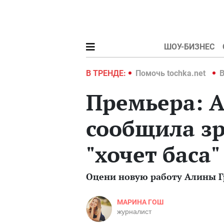
ШОУ-БИЗНЕС
hka.net
Война в Украине 2022
В ТРЕНДЕ:
Помочь tochka.net
В
Премьера: А
сообщила зр
"хочет баса"
Оцени новую работу Алины Гр
МАРИНА ГОШ
журналист