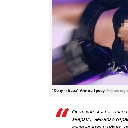
"Хочу я баса" Алина Гросу
© пресс-слу
Оставаться надолго 
энергии, немного огр
выражениях и идеях, п