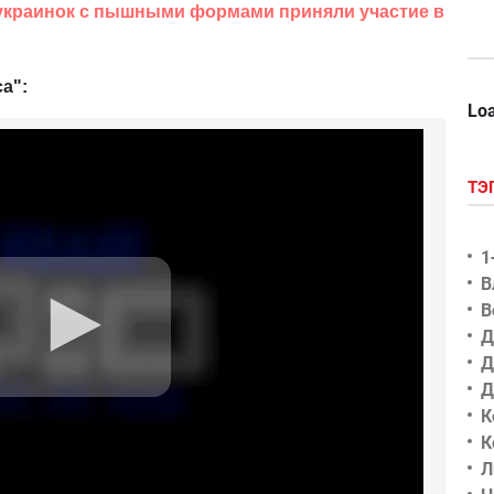
 украинок с пышными формами приняли участие в
а":
Loa
ТЭ
1
В
В
Д
Д
Д
К
К
Л