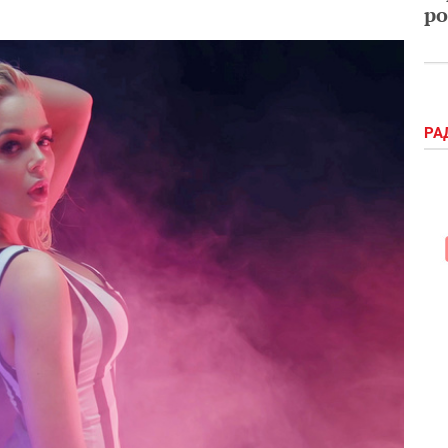
ро
РА