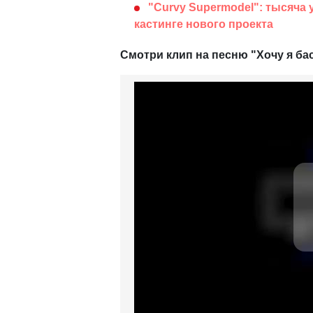
"Curvy Supermodel": тысяча
кастинге нового проекта
Смотри клип на песню "Хочу я бас