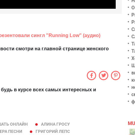
Н
О
Р
Р
С
резентовали сингл "Running Low" (аудио)
С
Т
вости смотри на главной странице женского
Т
Х
Ш
в
к
н
 будь в курсе всех самых интересных и
с
ф
MU
АТЬ ОНЛАЙН
АЛИНА ГРОСУ
ЕРА ПЕСНИ
ГРИГОРИЙ ЛЕПС