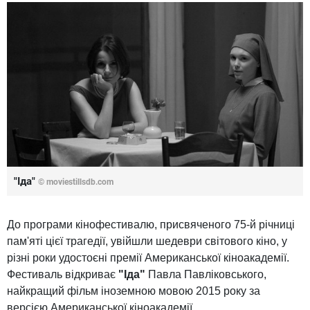
"Іда"
© moviestillsdb.com
До програми кінофестивалю, присвяченого 75-й річниці
пам'яті цієї трагедії, увійшли шедеври світового кіно, у
різні роки удостоєні премії Американської кіноакадемії.
Фестиваль відкриває
"Іда"
Павла Павліковського,
найкращий фільм іноземною мовою 2015 року за
версією Американської кіноакадемії.