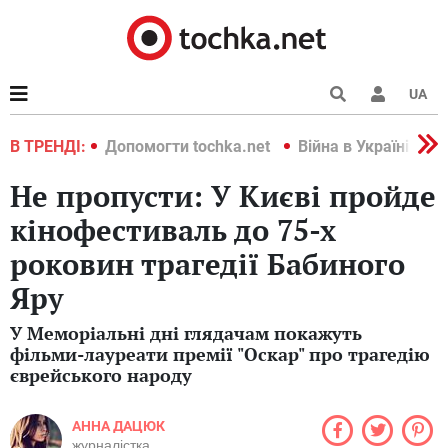
UA
країні 2022
В ТРЕНДІ:
Допомогти tochka.net
Війна в Україні 202
Не пропусти: У Києві пройде
кінофестиваль до 75-х
роковин трагедії Бабиного
Яру
У Меморіальні дні глядачам покажуть
фільми-лауреати премії "Оскар" про трагедію
єврейського народу
АННА ДАЦЮК
журналістка