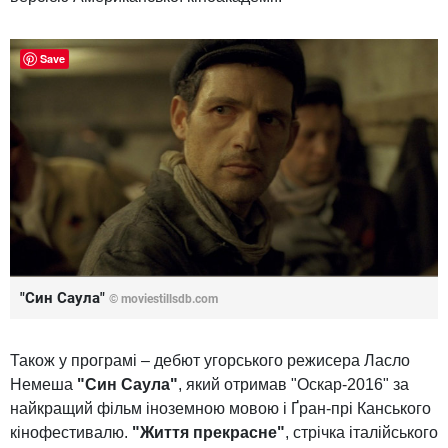
Save
"Син Саула"
© moviestillsdb.com
Також у програмі – дебют угорського режисера Ласло
Немеша
"Син Саула"
, який отримав "Оскар-2016" за
найкращий фільм іноземною мовою і Ґран-прі Канського
кінофестивалю.
"Життя прекрасне"
, стрічка італійського