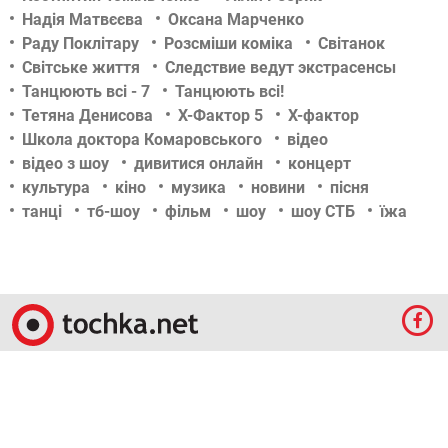
Надія Матвєєва
Оксана Марченко
Раду Поклітару
Розсміши коміка
Світанок
Світське життя
Следствие ведут экстрасенсы
Танцюють всі - 7
Танцюють всі!
Тетяна Денисова
Х-Фактор 5
Х-фактор
Школа доктора Комаровського
відео
відео з шоу
дивитися онлайн
концерт
культура
кіно
музика
новини
пісня
танці
тб-шоу
фільм
шоу
шоу СТБ
їжа
© 2009-2024 КЕПРЕЙТ ПАРТНЕРС. Все права защищены.
Все права на материалы, опубликованные на данном ресурсе, принадлежат
КЕПРЕЙТ ПАРТНЕРС.
Какое-либо использование материалов без письменного разрешения
КЕПРЕЙТ ПАРТНЕРС запрещено.
При правомерном использовании материалов с данного ресурса, гиперссылка на