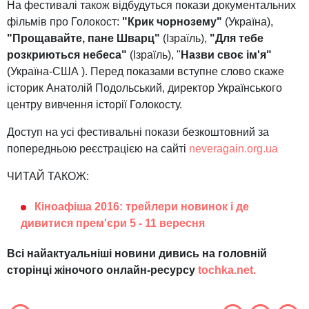
На фестивалі також відбудуться покази документальних
фільмів про Голокост:
"Крик чорнозему"
(Україна),
"Прощавайте, пане Шварц"
(Ізраїль),
"Для тебе
розкриються небеса"
(Ізраїль), "
Назви своє ім'я"
(Україна-США ). Перед показами вступне слово скаже
історик Анатолій Подольський, директор Українського
центру вивчення історії Голокосту.
Доступ на усі фестивальні покази безкоштовний за
попередньою реєстрацією на сайті
neveragain.org.ua
ЧИТАЙ ТАКОЖ:
Кіноафіша 2016: трейлери новинок і де
дивитися прем'єри 5 - 11 вересня
Всі найактуальніші новини дивись на головній
сторінці жіночого онлайн-ресурсу
tochka.net.