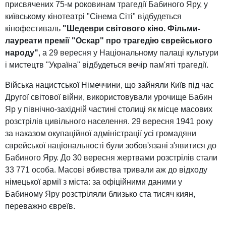
присвячених 75-м роковинам трагедії Бабиного Яру, у
київському кінотеатрі "Сінема Сіті" відбудеться
кінофестиваль
"Шедеври світового кіно. Фільми-
лауреати премії "Оскар" про трагедію єврейського
народу"
, а 29 вересня у Національному палаці культури
і мистецтв "Україна" відбудеться вечір пам'яті трагедії.
Війська нацистської Німеччини, що зайняли Київ під час
Другої світової війни, використовували урочище Бабин
Яр у північно-західній частині столиці як місце масових
розстрілів цивільного населення. 29 вересня 1941 року
за наказом окупаційної адміністрації усі громадяни
єврейської національності були зобов'язані з'явитися до
Бабиного Яру. До 30 вересня жертвами розстрілів стали
33 771 особа. Масові вбивства тривали аж до відходу
німецької армії з міста: за офіційними даними у
Бабиному Яру розстріляли близько ста тисяч киян,
переважно євреїв.