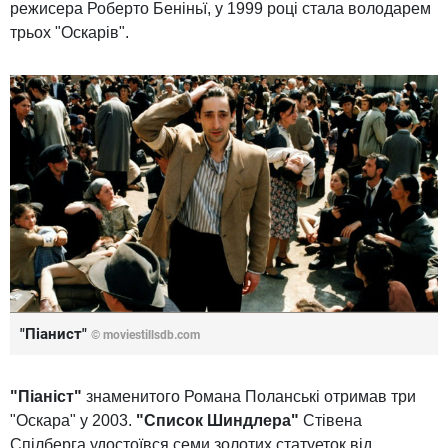
режисера Роберто Беніньї, у 1999 році стала володарем
трьох "Оскарів".
"Піанист"
© moviestillsdb.com
"Піаніст"
знаменитого Романа Поланські отримав три
"Оскара" у 2003.
"Список Шиндлера"
Стівена
Спілберга удостоївся семи золотих статуеток від