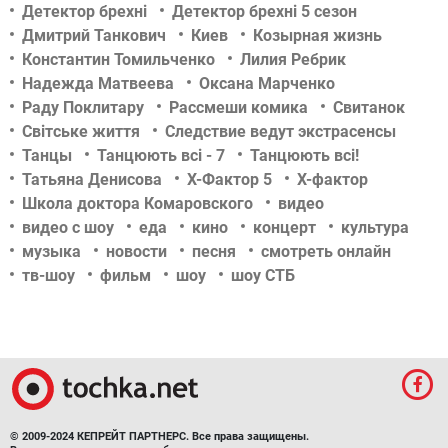
Детектор брехні
Детектор брехні 5 сезон
Дмитрий Танкович
Киев
Козырная жизнь
Константин Томильченко
Лилия Ребрик
Надежда Матвеева
Оксана Марченко
Раду Поклитару
Рассмеши комика
Свитанок
Світське життя
Следствие ведут экстрасенсы
Танцы
Танцюють всі - 7
Танцюють всі!
Татьяна Денисова
Х-Фактор 5
Х-фактор
Школа доктора Комаровского
видео
видео с шоу
еда
кино
концерт
культура
музыка
новости
песня
смотреть онлайн
тв-шоу
фильм
шоу
шоу СТБ
© 2009-2024 КЕПРЕЙТ ПАРТНЕРС. Все права защищены.