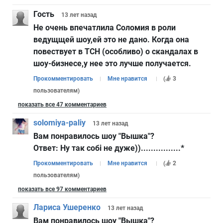
Гость
13 лет
назад
Не очень впечатлила Соломия в роли
ведущщей шоу,ей это не дано. Когда она
повествует в ТСН (особливо) о скандалах в
шоу-бизнесе,у нее это лучше получается.
Прокомментировать
Мне нравится
(
3
пользователям
)
показать все 47 комментариев
solomiya-paliy
13 лет
назад
Вам понравилось шоу "Вышка"?
Ответ:
Ну так собі не дуже))................*
Прокомментировать
Мне нравится
(
2
пользователям
)
показать все 97 комментариев
Лариса Ушеренко
13 лет
назад
Вам понравилось шоу "Вышка"?