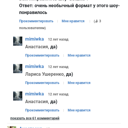
Ответ:
очень необычный формат у этого шоу-
понравилось
Прокомментировать
Мне нравится
(
3
пользователям
)
mimiwka
12 лет
назад
Анастасия,
да)
Прокомментировать
Мне нравится
mimiwka
12 лет
назад
Лариса Ушеренко,
да)
Прокомментировать
Мне нравится
mimiwka
12 лет
назад
Анастасия,
да)
Прокомментировать
Мне нравится
показать все 61 комментарий