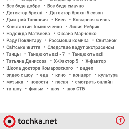
Все буде добре
Все буде смачно
Детектор брехні
Детектор брехні 5 сезон
Дмитрий Танкович
Киев
Козырная жизнь
Константин Томильченко
Лилия Ребрик
Надежда Матвеева
Оксана Марченко
Раду Поклитару
Рассмеши комика
Свитанок
Світське життя
Следствие ведут экстрасенсы
Танцы
Танцюють всі - 7
Танцюють всі!
Татьяна Денисова
Х-Фактор 5
Х-фактор
Школа доктора Комаровского
видео
видео с шоу
еда
кино
концерт
культура
музыка
новости
песня
смотреть онлайн
тв-шоу
фильм
шоу
шоу СТБ