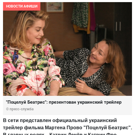
НОВОСТИ АФИШИ
"Поцелуй Беатрис": презентован украинский трейлер
© пресс-служба
В сети представлен официальный украинский
трейлер фильма Мартена Прово "Поцелуй Беатрис".
В главных ролях – Катрин Денёв и Катрин Фро.