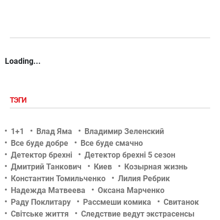
Loading...
ТЭГИ
1+1
Влад Яма
Владимир Зеленский
Все буде добре
Все буде смачно
Детектор брехні
Детектор брехні 5 сезон
Дмитрий Танкович
Киев
Козырная жизнь
Константин Томильченко
Лилия Ребрик
Надежда Матвеева
Оксана Марченко
Раду Поклитару
Рассмеши комика
Свитанок
Світське життя
Следствие ведут экстрасенсы