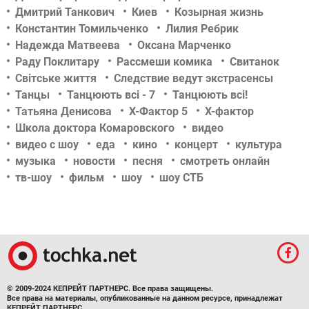
Дмитрий Танкович
Киев
Козырная жизнь
Константин Томильченко
Лилия Ребрик
Надежда Матвеева
Оксана Марченко
Раду Поклитару
Рассмеши комика
Свитанок
Світське життя
Следствие ведут экстрасенсы
Танцы
Танцюють всі - 7
Танцюють всі!
Татьяна Денисова
Х-Фактор 5
Х-фактор
Школа доктора Комаровского
видео
видео с шоу
еда
кино
концерт
культура
музыка
новости
песня
смотреть онлайн
тв-шоу
фильм
шоу
шоу СТБ
© 2009-2024 КЕПРЕЙТ ПАРТНЕРС. Все права защищены.
Все права на материалы, опубликованные на данном ресурсе, принадлежат
КЕПРЕЙТ ПАРТНЕРС.