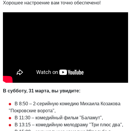
Хорошее настроение вам точно обеспечено!
В субботу, 31 марта, вы увидите:
В 8:50 – 2-серийную комедию Михаила Козакова
"Покровские ворота",
В 11:30 – комедийный фильм "Баламут",
В 13:15 – комедийную мелодраму "Три плюс два",