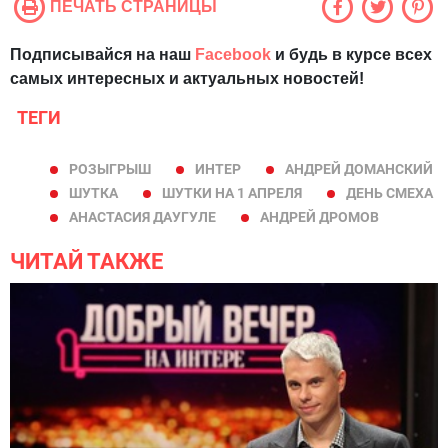
ПЕЧАТЬ СТРАНИЦЫ
Подписывайся на наш
Facebook
и будь в курсе всех
самых интересных и актуальных новостей!
ТЕГИ
РОЗЫГРЫШ
ИНТЕР
АНДРЕЙ ДОМАНСКИЙ
ШУТКА
ШУТКИ НА 1 АПРЕЛЯ
ДЕНЬ СМЕХА
АНАСТАСИЯ ДАУГУЛЕ
АНДРЕЙ ДРОМОВ
ЧИТАЙ ТАКЖЕ