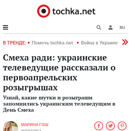
RU
краине 2022
В ТРЕНДЕ:
Помочь tochka.net
Война в Украине 2022
Смеха ради: украинские
телеведущие рассказали о
первоапрельских
розыгрышах
Узнай, какие шутки и розыграши
запомнились украинским телеведущим в
День Смеха
МАРИНА ГОШ
журналист