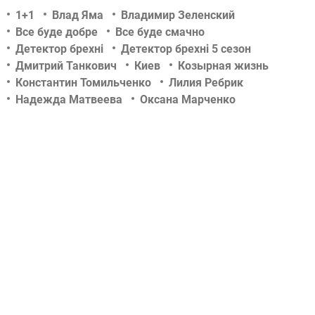
1+1
Влад Яма
Владимир Зеленский
Все буде добре
Все буде смачно
Детектор брехні
Детектор брехні 5 сезон
Дмитрий Танкович
Киев
Козырная жизнь
Константин Томильченко
Лилия Ребрик
Надежда Матвеева
Оксана Марченко
Раду Поклитару
Рассмеши комика
Свитанок
Світське життя
Следствие ведут экстрасенсы
Танцы
Танцюють всі - 7
Танцюють всі!
Татьяна Денисова
Х-Фактор 5
Х-фактор
Школа доктора Комаровского
видео
видео с шоу
еда
кино
концерт
культура
музыка
новости
песня
смотреть онлайн
тв-шоу
фильм
шоу
шоу СТБ