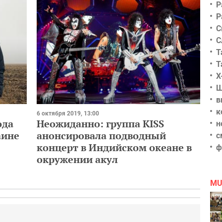
Р
Р
С
С
Т
Т
Х
Ш
в
к
6 октября 2019, 13:00
ода
Неожиданно: группа KISS
н
аине
анонсировала подводный
с
концерт в Индийском океане в
ф
окружении акул
MU