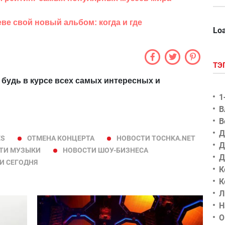
ве свой новый альбом: когда и где
Loa
ТЭ
 будь в курсе всех самых интересных и
1
В
В
Д
ES
ОТМЕНА КОНЦЕРТА
НОВОСТИ TOCHKA.NET
Д
ТИ МУЗЫКИ
НОВОСТИ ШОУ-БИЗНЕСА
Д
И СЕГОДНЯ
К
К
Л
Н
О