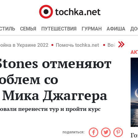
СТИЛЬ
СЕМЬЯ
ПУТЕШЕСТВИЯ
ГУРМАН
АФИША
ДО
ойна в Украине 2022
Помочь tochka.net
Война в Укр
АК
 Stones отменяют
роблем со
 Мика Джаггера
овали перенести тур и пройти курс
поделиться:
Го