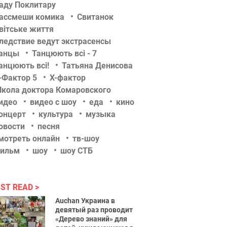
аду Поклитару
ассмеши комика
Свитанок
вітське життя
ледствие ведут экстрасенсы
анцы
Танцюють всі - 7
анцюють всі!
Татьяна Денисова
-Фактор 5
Х-фактор
кола доктора Комаровского
идео
видео с шоу
еда
кино
онцерт
культура
музыка
овости
песня
мотреть онлайн
тв-шоу
ильм
шоу
шоу СТБ
ST READ
Auchan Украина в
девятый раз проводит
«Дерево знаний» для