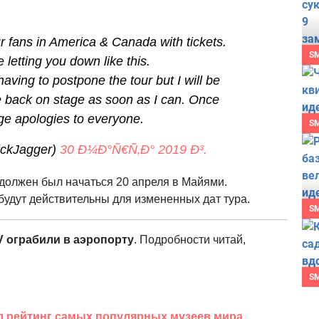
r fans in America & Canada with tickets.
S
e letting you down like this.
ving to postpone the tour but I will be
e back on stage as soon as I can. Once
ge apologies to everyone.
S
ckJagger)
30 Ð¼Ð°Ñ€Ñ‚Ð° 2019 Ð³.
s должен был начаться 20 апреля в Майями.
будут действительны для измененных дат тура.
S
 ограбили в аэропорту
. Подробности читай,
S
ил рейтинг самых популярных музеев мира