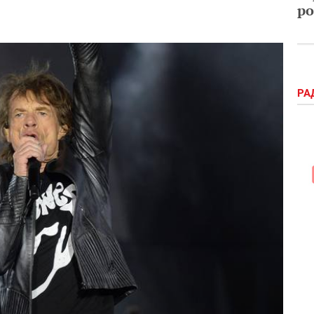
ро
РА