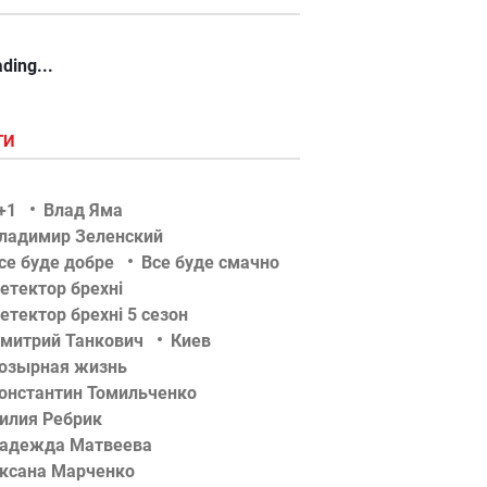
ding...
ГИ
+1
Влад Яма
ладимир Зеленский
се буде добре
Все буде смачно
етектор брехні
етектор брехні 5 сезон
митрий Танкович
Киев
озырная жизнь
онстантин Томильченко
илия Ребрик
адежда Матвеева
ксана Марченко