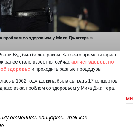
-за проблем со здоровьем у Мика Джаггера
©
Ронни Вуд был болен раком. Какое-то время гитарист
как ранее стало известно, сейчас
артист здоров, но
воё здоровье
и проходить разные процедуры.
алась в 1962 году, должна была сыграть 17 концертов
днако из-за проблем со здоровьем у Мика Джаггера,
МИ
ику отменить концерты, так как
ие