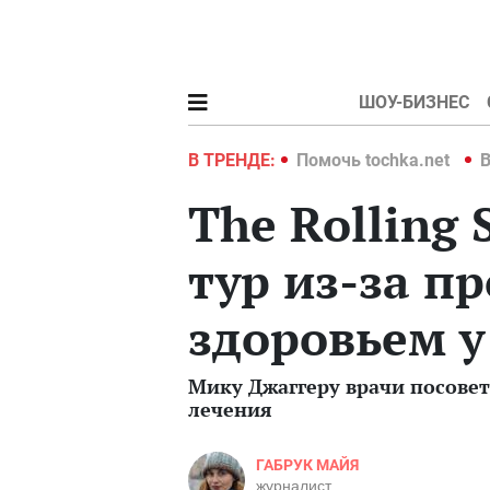
ШОУ-БИЗНЕС
hka.net
Война в Украине 2022
В ТРЕНДЕ:
Помочь tochka.net
В
The Rolling
тур из-за п
здоровьем у
Мику Джаггеру врачи посовет
лечения
ГАБРУК МАЙЯ
журналист