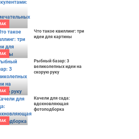
MAK
Что такое квиллинг: три
идеи для картины
MAK
Рыбный базар: 3
великолепных идеи на
скорую руку
MAK
Качели для сада:
вдохновляющая
фотоподборка
MAK