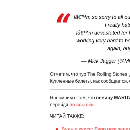
Iâ€™m so sorry to all ou
I really hat
Iâ€™m devastated for ha
working very hard to b
again, hu
— Mick Jagger (@Mi
Отметим, что тур The Rolling Stone
Купленные билеты, как сообщается, 
Напомним о том, что
певицу MARUV
перейдя
по ссылке.
ЧИТАЙ ТАКЖЕ:
Будь в курсе: Лувр возглав