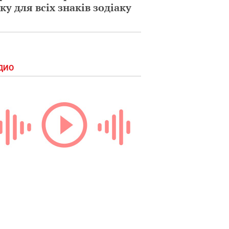
ку для всіх знаків зодіаку
ДИО