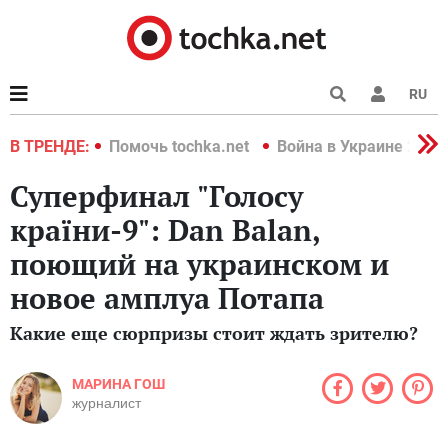
RU
краине 2022
В ТРЕНДЕ:
Помочь tochka.net
Война в Украине 2022
Суперфинал "Голосу
країни-9": Dan Balan,
поющий на украинском и
новое амплуа Потапа
Какие еще сюрпризы стоит ждать зрителю?
МАРИНА ГОШ
журналист