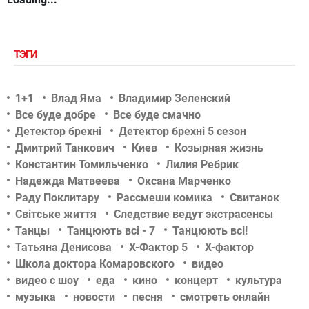
ТЭГИ
1+1
Влад Яма
Владимир Зеленский
Все буде добре
Все буде смачно
Детектор брехні
Детектор брехні 5 сезон
Дмитрий Танкович
Киев
Козырная жизнь
Константин Томильченко
Лилия Ребрик
Надежда Матвеева
Оксана Марченко
Раду Поклитару
Рассмеши комика
Свитанок
Світське життя
Следствие ведут экстрасенсы
Танцы
Танцюють всі - 7
Танцюють всі!
Татьяна Денисова
Х-Фактор 5
Х-фактор
Школа доктора Комаровского
видео
видео с шоу
еда
кино
концерт
культура
музыка
новости
песня
смотреть онлайн