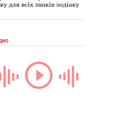
ку для всіх знаків зодіаку
ДИО