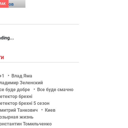
MAK
ding...
ГИ
+1
Влад Яма
ладимир Зеленский
се буде добре
Все буде смачно
етектор брехні
етектор брехні 5 сезон
митрий Танкович
Киев
озырная жизнь
онстантин Томильченко