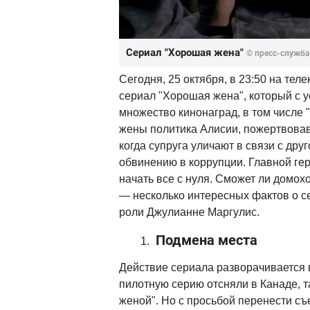
Сериал "Хорошая жена"
© пресс-служба
Сегодня, 25 октября, в 23:50 на те
сериал "Хорошая жена", который с 
множество кинонаград, в том числе 
жены политика Алисии, пожертвовав
когда супруга уличают в связи с др
обвинению в коррупции. Главной ге
начать все с нуля. Сможет ли домо
— несколько интересных фактов о с
роли Джулианне Маргулис.
Подмена места
Действие сериала разворачивается в
пилотную серию отсняли в Канаде, 
женой". Но с просьбой перенести с