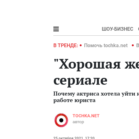
ШОУ-БИЗНЕС
hka.net
Война в Украине 2022
В ТРЕНДЕ:
Помочь tochka.net
В
"Хорошая же
сериале
Почему актриса хотела уйти и
работе юриста
TOCHKA.NET
автор
25 октября 2021, 17:20