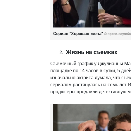
Сериал "Хорошая жена"
© пресс-служба
Жизнь на съемках
Съемочный график у Джулианны Ма
площадке по 14 часов в сутки, 5 дне
изначально актриса думала, что съем
сериалом растянулась на семь лет. 
продюсеры продлили детективную ме