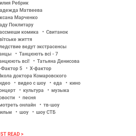
илия Ребрик
адежда Матвеева
ксана Марченко
аду Поклитару
ассмеши комика
Свитанок
вітське життя
ледствие ведут экстрасенсы
анцы
Танцюють всі - 7
анцюють всі!
Татьяна Денисова
-Фактор 5
Х-фактор
кола доктора Комаровского
идео
видео с шоу
еда
кино
онцерт
культура
музыка
овости
песня
мотреть онлайн
тв-шоу
ильм
шоу
шоу СТБ
ST READ