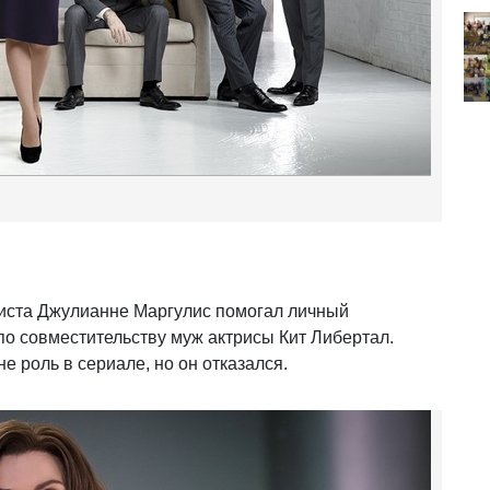
риста Джулианне Маргулис помогал личный
по совместительству муж актрисы Кит Либертал.
 роль в сериале, но он отказался.