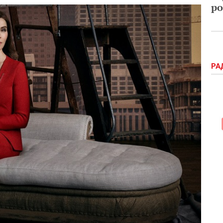
ро
РА