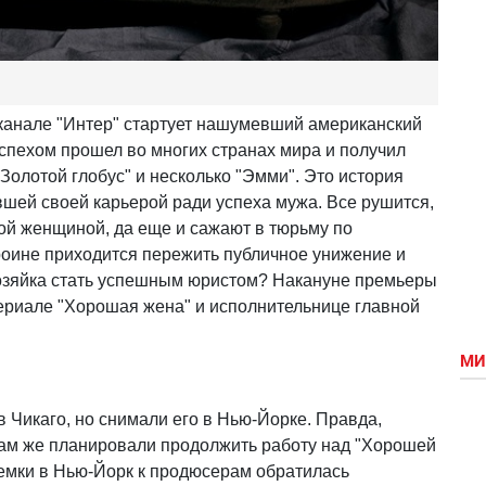
леканале "Интер" стартует нашумевший американский
успехом прошел во многих странах мира и получил
"Золотой глобус" и несколько "Эмми". Это история
шей своей карьерой ради успеха мужа. Все рушится,
угой женщиной, да еще и сажают в тюрьму по
роине приходится пережить публичное унижение и
хозяйка стать успешным юристом? Накануне премьеры
ериале "Хорошая жена" и исполнительнице главной
МИ
 Чикаго, но снимали его в Нью-Йорке. Правда,
там же планировали продолжить работу над "Хорошей
ъемки в Нью-Йорк к продюсерам обратилась