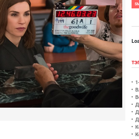
S
Loa
ТЭ
1
В
В
Д
Д
Д
К
К