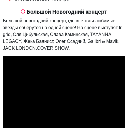
Большой Новогодний концерт
Большой новогодний концерт, где все твои любимые
звезды соберутся на одной сцене! На сцене выступят In-
grid, Оля Цибульская, Слава Каминская, TAYANNA,
LEGACY, Жека Баянист, Олег Осадчий, Galibri & Mavik,
JACK LONDON,COVER SHOW.