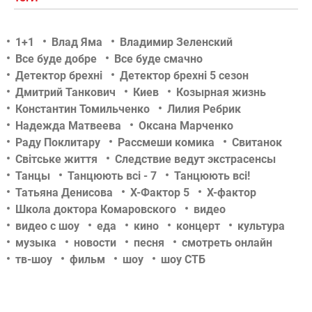
1+1
Влад Яма
Владимир Зеленский
Все буде добре
Все буде смачно
Детектор брехні
Детектор брехні 5 сезон
Дмитрий Танкович
Киев
Козырная жизнь
Константин Томильченко
Лилия Ребрик
Надежда Матвеева
Оксана Марченко
Раду Поклитару
Рассмеши комика
Свитанок
Світське життя
Следствие ведут экстрасенсы
Танцы
Танцюють всі - 7
Танцюють всі!
Татьяна Денисова
Х-Фактор 5
Х-фактор
Школа доктора Комаровского
видео
видео с шоу
еда
кино
концерт
культура
музыка
новости
песня
смотреть онлайн
тв-шоу
фильм
шоу
шоу СТБ