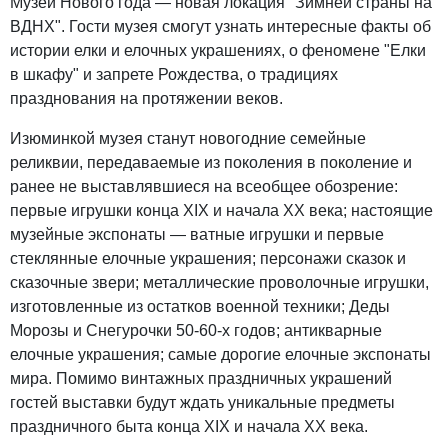
Музей Нового года — новая локация "Зимней страны на
ВДНХ". Гости музея смогут узнать интересные факты об
истории елки и елочных украшениях, о феномене "Елки
в шкафу" и запрете Рождества, о традициях
празднования на протяжении веков.
Изюминкой музея станут новогодние семейные
реликвии, передаваемые из поколения в поколение и
ранее не выставлявшиеся на всеобщее обозрение:
первые игрушки конца ХIX и начала ХХ века; настоящие
музейные экспонаты — ватные игрушки и первые
стеклянные елочные украшения; персонажи сказок и
сказочные звери; металлические проволочные игрушки,
изготовленные из остатков военной техники; Деды
Морозы и Снегурочки 50-60-х годов; антикварные
елочные украшения; самые дорогие елочные экспонаты
мира. Помимо винтажных праздничных украшений
гостей выставки будут ждать уникальные предметы
праздничного быта конца ХIX и начала ХХ века.