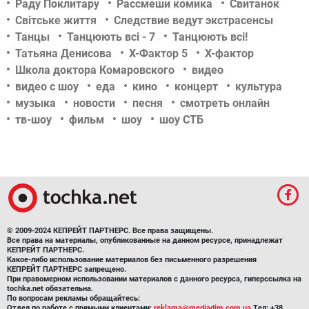
Раду Поклитару
Рассмеши комика
Свитанок
Світське життя
Следствие ведут экстрасенсы
Танцы
Танцюють всі - 7
Танцюють всі!
Татьяна Денисова
Х-Фактор 5
Х-фактор
Школа доктора Комаровского
видео
видео с шоу
еда
кино
концерт
культура
музыка
новости
песня
смотреть онлайн
тв-шоу
фильм
шоу
шоу СТБ
© 2009-2024 КЕПРЕЙТ ПАРТНЕРС. Все права защищены.
Все права на материалы, опубликованные на данном ресурсе, принадлежат
КЕПРЕЙТ ПАРТНЕРС.
Какое-либо использование материалов без письменного разрешения
КЕПРЕЙТ ПАРТНЕРС запрещено.
При правомерном использовании материалов с данного ресурса, гиперссылка на
tochka.net обязательна.
По вопросам рекламы обращайтесь:
Отдел по работе с прямыми клиентами:
reklama@mediadim.com.ua
Тел: +38