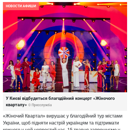
НОВОСТИ АФИШИ
У Києві відбудеться благодійний концерт «Жіночого
кварталу»
© Пресслужба
«Жіночий Квартал» вирушає у благодійний тур містами
України, щоб підняти настрій українцям та підтримати
кожного у цей непростий час. 15 травня запрошуємо у