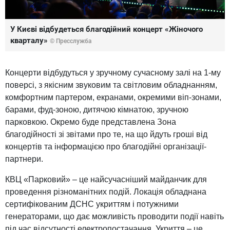
У Києві відбудеться благодійний концерт «Жіночого
кварталу»
© Пресслужба
Концерти відбудуться у зручному сучасному залі на 1-му
поверсі, з якісним звуковим та світловим обладнанням,
комфортним партером, екранами, окремими віп-зонами,
барами, фуд-зоною, дитячою кімнатою, зручною
парковкою. Окремо буде представлена Зона
благодійності зі звітами про те, на що йдуть гроші від
концертів та інформацією про благодійні організації-
партнери.
КВЦ «Парковий» – це найсучасніший майданчик для
проведення різноманітних подій. Локація обладнана
сертифікованим ДСНС укриттям і потужними
генераторами, що дає можливість проводити події навіть
під час відсутності електропостачання. Укриття – це