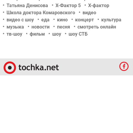
Татьяна Денисова
Х-Фактор 5
Х-фактор
Школа доктора Комаровского
видео
видео с шоу
еда
кино
концерт
культура
музыка
новости
песня
смотреть онлайн
тв-шоу
фильм
шоу
шоу СТБ
© 2009-2023 КЕПРЕЙТ ПАРТНЕРС. Все права защищены.
Все права на материалы, опубликованные на данном ресурсе, принадлежат
КЕПРЕЙТ ПАРТНЕРС.
Какое-либо использование материалов без письменного разрешения
КЕПРЕЙТ ПАРТНЕРС запрещено.
При правомерном использовании материалов с данного ресурса, гиперссылка на
tochka.net обязательна.
По вопросам рекламы обращайтесь:
Отдел по работе с прямыми клиентами:
reklama@mediadim.com.ua
Тел: +38
(044) 207-33-05, +38 (044) 207-97-00
Отдел по работе с РА: Тел./факс: +38 044 207-97-07
Редакция:
+38 044 207-97-00, E-mail редакции:
d.kalinina@umh.com.ua
Материалы, отмеченные знаками "Реклама", "Промо", публикуются на правах