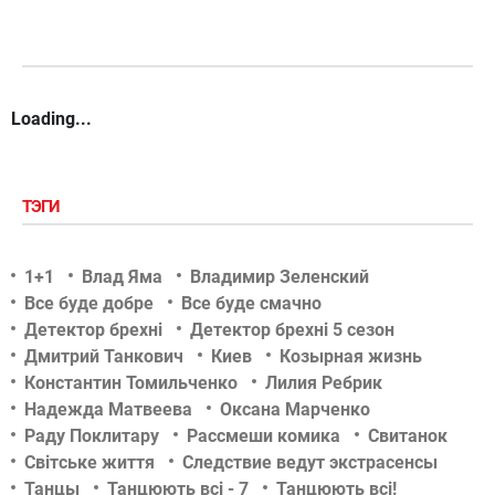
Loading...
ТЭГИ
1+1
Влад Яма
Владимир Зеленский
Все буде добре
Все буде смачно
Детектор брехні
Детектор брехні 5 сезон
Дмитрий Танкович
Киев
Козырная жизнь
Константин Томильченко
Лилия Ребрик
Надежда Матвеева
Оксана Марченко
Раду Поклитару
Рассмеши комика
Свитанок
Світське життя
Следствие ведут экстрасенсы
Танцы
Танцюють всі - 7
Танцюють всі!