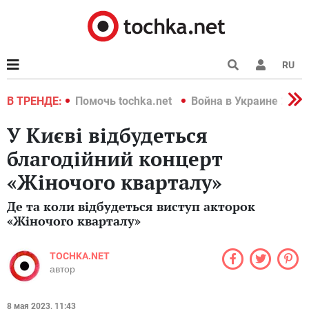
RU
краине 2022
В ТРЕНДЕ:
Помочь tochka.net
Война в Украине 2022
У Києві відбудеться
благодійний концерт
«Жіночого кварталу»
Де та коли відбудеться виступ акторок
«Жіночого кварталу»
TOCHKA.NET
автор
8 мая 2023, 11:43