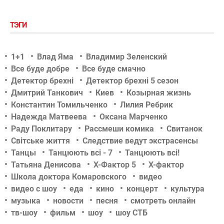
ТЭГИ
1+1
Влад Яма
Владимир Зеленский
Все буде добре
Все буде смачно
Детектор брехні
Детектор брехні 5 сезон
Дмитрий Танкович
Киев
Козырная жизнь
Константин Томильченко
Лилия Ребрик
Надежда Матвеева
Оксана Марченко
Раду Поклитару
Рассмеши комика
Свитанок
Світське життя
Следствие ведут экстрасенсы
Танцы
Танцюють всі - 7
Танцюють всі!
Татьяна Денисова
Х-Фактор 5
Х-фактор
Школа доктора Комаровского
видео
видео с шоу
еда
кино
концерт
культура
музыка
новости
песня
смотреть онлайн
тв-шоу
фильм
шоу
шоу СТБ