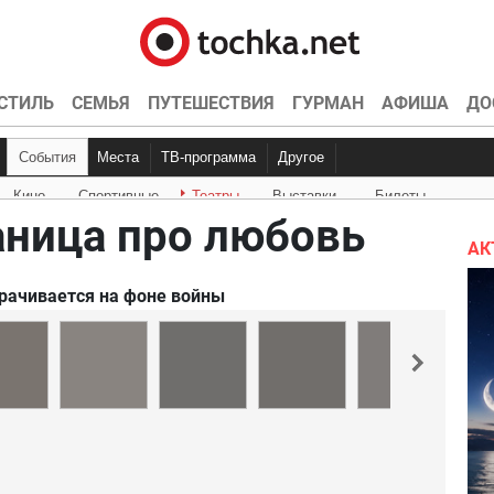
СТИЛЬ
СЕМЬЯ
ПУТЕШЕСТВИЯ
ГУРМАН
АФИША
ДО
События
Места
ТВ-программа
Другое
Кино
Спортивные
Театры
Выставки
Билеты
Куда пойти
Точка контроля
Интервью
Конкурсы
Эксклюзив
Видео
Кон
Ки
аница про любовь
АК
орачивается на фоне войны