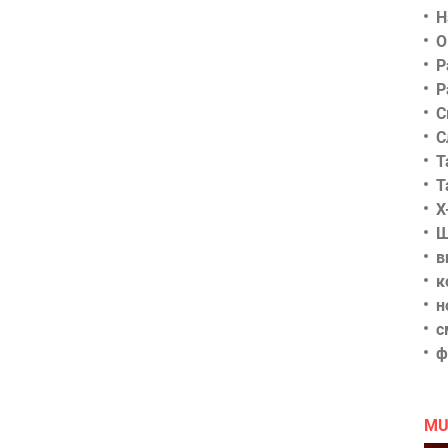
Н
О
Р
Р
С
С
Т
Т
Х
Ш
в
к
н
с
ф
MU