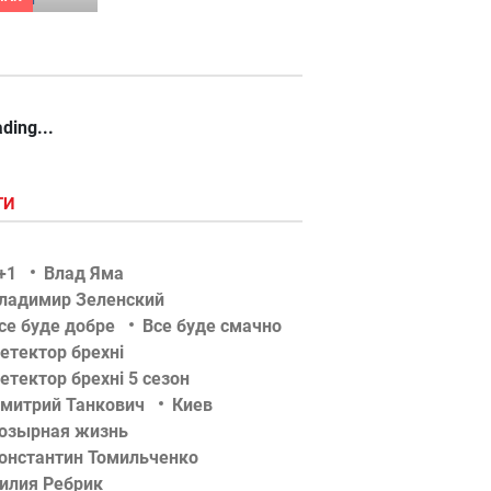
ding...
ГИ
+1
Влад Яма
ладимир Зеленский
се буде добре
Все буде смачно
етектор брехні
етектор брехні 5 сезон
митрий Танкович
Киев
озырная жизнь
онстантин Томильченко
илия Ребрик