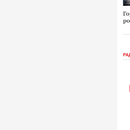
Го
ро
РА