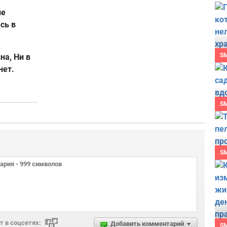
не
сь в
S
на, Ни в
нет.
S
S
 в соцсетях:
Добавить комментарий
S