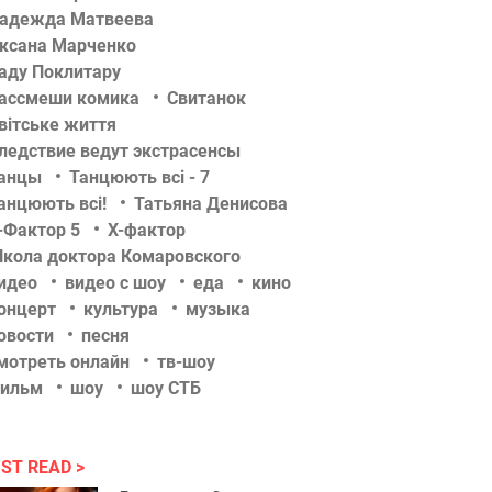
адежда Матвеева
ксана Марченко
аду Поклитару
ассмеши комика
Свитанок
вітське життя
ледствие ведут экстрасенсы
анцы
Танцюють всі - 7
анцюють всі!
Татьяна Денисова
-Фактор 5
Х-фактор
кола доктора Комаровского
идео
видео с шоу
еда
кино
онцерт
культура
музыка
овости
песня
мотреть онлайн
тв-шоу
ильм
шоу
шоу СТБ
ST READ