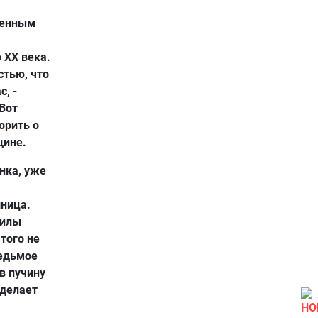
менным
 ХХ века.
стью, что
с, -
 Вот
орить о
щине.
нка, уже
шница.
силы
 того не
седьмое
 в пучину
 делает
НО