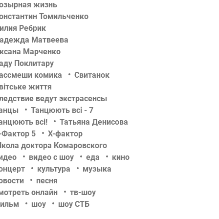
озырная жизнь
онстантин Томильченко
илия Ребрик
адежда Матвеева
ксана Марченко
аду Поклитару
ассмеши комика
Свитанок
вітське життя
ледствие ведут экстрасенсы
анцы
Танцюють всі - 7
анцюють всі!
Татьяна Денисова
-Фактор 5
Х-фактор
кола доктора Комаровского
идео
видео с шоу
еда
кино
онцерт
культура
музыка
овости
песня
мотреть онлайн
тв-шоу
ильм
шоу
шоу СТБ