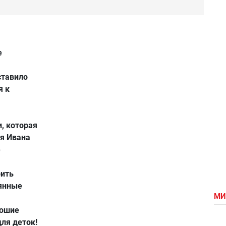
е
ставило
я к
, которая
я Ивана
е
рить
янные
МИ
рошие
ля деток!