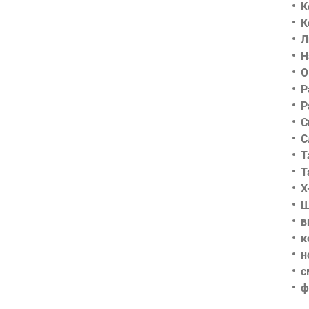
К
К
Л
Н
О
Р
Р
С
С
Т
Т
Х
Ш
в
к
н
с
ф