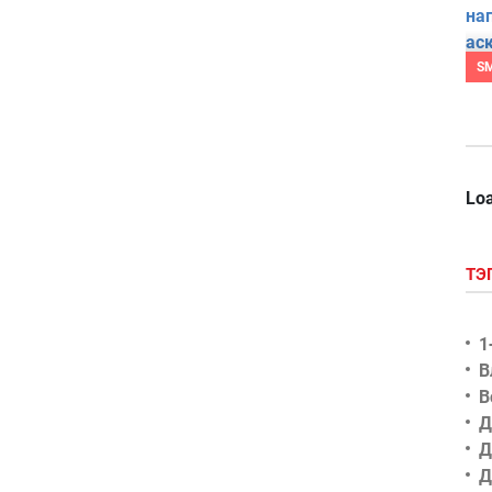
S
Loa
ТЭ
1
В
В
Д
Д
Д