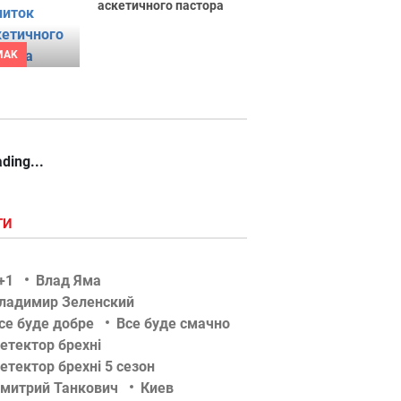
аскетичного пастора
MAK
ding...
ГИ
+1
Влад Яма
ладимир Зеленский
се буде добре
Все буде смачно
етектор брехні
етектор брехні 5 сезон
митрий Танкович
Киев