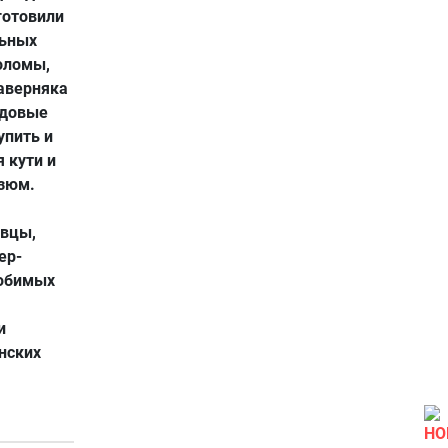
готовили
льных
оломы,
наверняка
едовые
упить и
 кути и
изюм.
евцы,
ер-
любимых
и
нских
НО