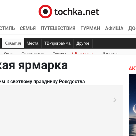
СТИЛЬ
СЕМЬЯ
ПУТЕШЕСТВИЯ
ГУРМАН
АФИША
ДО
События
Места
ТВ-программа
Другое
Кино
Спортивные
Театры
Выставки
Билеты
Куда пойти
Точка контроля
Интервью
Конкурсы
Эксклюзив
Видео
Кон
Ки
ая ярмарка
АК
им к светлому празднику Рождества