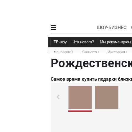
ШОУ-БИЗНЕС
ТВ-шоу
Что нового?
Мы рекомендуем
Вечеринки
Концерты
Рестораны
Новости афиши
Рецензии
Рождественск
Самое время купить подарки близк