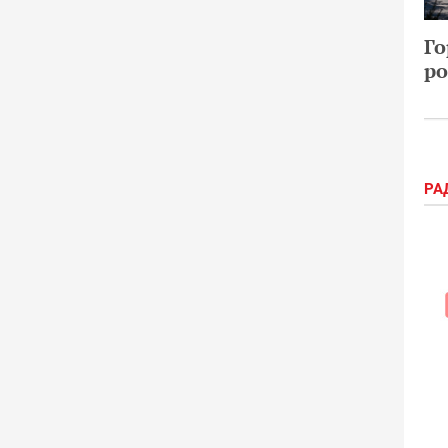
Го
ро
РА