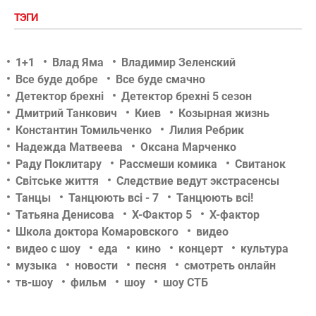
ТЭГИ
1+1
Влад Яма
Владимир Зеленский
Все буде добре
Все буде смачно
Детектор брехні
Детектор брехні 5 сезон
Дмитрий Танкович
Киев
Козырная жизнь
Константин Томильченко
Лилия Ребрик
Надежда Матвеева
Оксана Марченко
Раду Поклитару
Рассмеши комика
Свитанок
Світське життя
Следствие ведут экстрасенсы
Танцы
Танцюють всі - 7
Танцюють всі!
Татьяна Денисова
Х-Фактор 5
Х-фактор
Школа доктора Комаровского
видео
видео с шоу
еда
кино
концерт
культура
музыка
новости
песня
смотреть онлайн
тв-шоу
фильм
шоу
шоу СТБ