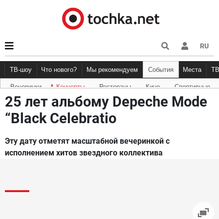
RU
ТВ-шоу
Что нового?
Мы рекомендуем
События
Места
Т
Вечеринки
Концерты
Рестораны
Кино
Спортивные
Новости афиши
Рецензии
Куда пойти
Точка 
25 лет альбому Depeche Mode
“Black Celebratio
Эту дату отметят масштабной вечеринкой с
исполнением хитов звездного коллектива