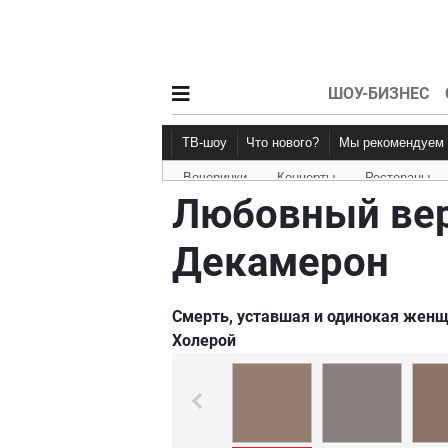
ШОУ-БИЗНЕС
ТВ-шоу
Что нового?
Мы рекомендуем
Вечеринки
Концерты
Рестораны
Новости афиши
Рецензии
Любовный вер
Декамерон
Смерть, уставшая и одинокая женщ
Холерой