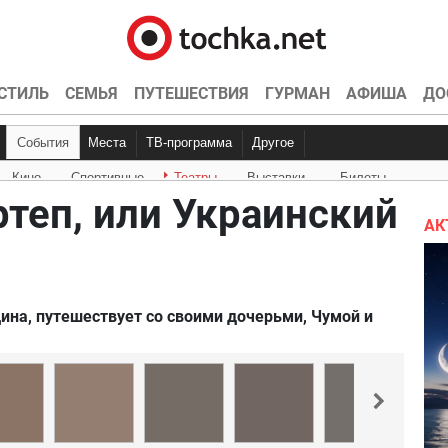
СТИЛЬ
СЕМЬЯ
ПУТЕШЕСТВИЯ
ГУРМАН
АФИША
ДО
События
Места
ТВ-программа
Другое
Кино
Спортивные
Театры
Выставки
Билеты
Куда пойти
Точка контроля
Интервью
Конкурсы
Эксклюзив
Видео
Кон
Ки
теп, или Украинский
АК
ина, путешествует со своими дочерьми, Чумой и