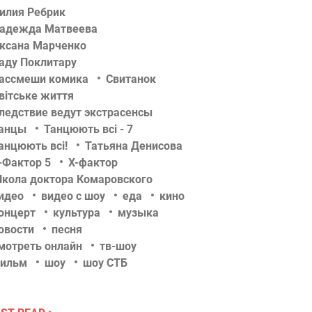
илия Ребрик
адежда Матвеева
ксана Марченко
аду Поклитару
ассмеши комика
Свитанок
вітське життя
ледствие ведут экстрасенсы
анцы
Танцюють всі - 7
анцюють всі!
Татьяна Денисова
-Фактор 5
Х-фактор
кола доктора Комаровского
идео
видео с шоу
еда
кино
онцерт
культура
музыка
овости
песня
мотреть онлайн
тв-шоу
ильм
шоу
шоу СТБ