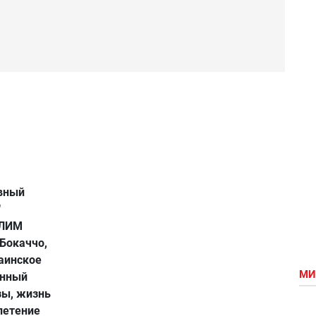
овный
"
КЛИМ
Бокаччо,
раинское
МИ
енный
езы, жизнь
плетение