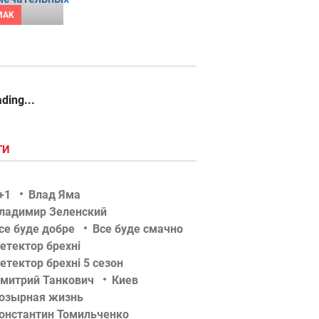
MAK
ding...
ГИ
+1
Влад Яма
ладимир Зеленский
се буде добре
Все буде смачно
етектор брехні
етектор брехні 5 сезон
митрий Танкович
Киев
озырная жизнь
онстантин Томильченко