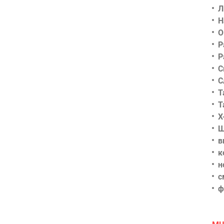
Л
Н
О
Р
Р
С
С
Т
Т
Х
Ш
в
к
н
с
ф