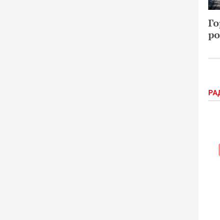
Го
ро
РА