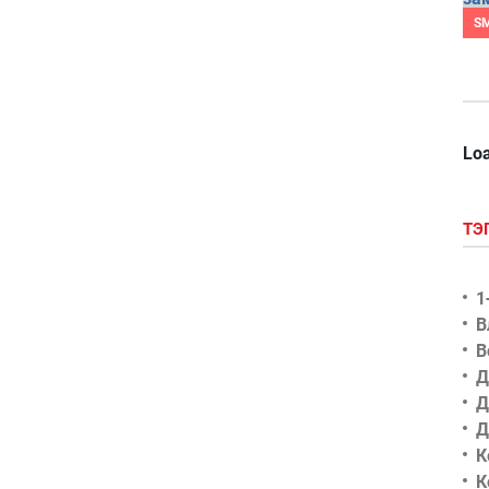
S
Loa
ТЭ
1
В
В
Д
Д
Д
К
К