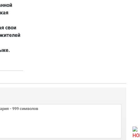
анной
окая
ая свои
 жителей
ыке.
НО