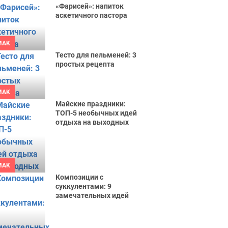
«Фарисей»: напиток
аскетичного пастора
MAK
Тесто для пельменей: 3
простых рецепта
MAK
Майские праздники:
ТОП-5 необычных идей
отдыха на выходных
MAK
Композиции с
суккулентами: 9
замечательных идей