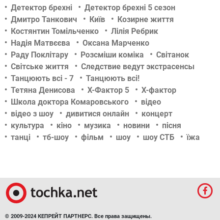
Детектор брехні
Детектор брехні 5 сезон
Дмитро Танкович
Київ
Козирне життя
Костянтин Томільченко
Лілія Ребрик
Надія Матвєєва
Оксана Марченко
Раду Поклітару
Розсміши коміка
Світанок
Світське життя
Следствие ведут экстрасенсы
Танцюють всі - 7
Танцюють всі!
Тетяна Денисова
Х-Фактор 5
Х-фактор
Школа доктора Комаровського
відео
відео з шоу
дивитися онлайн
концерт
культура
кіно
музика
новини
пісня
танці
тб-шоу
фільм
шоу
шоу СТБ
їжа
© 2009-2024 КЕПРЕЙТ ПАРТНЕРС. Все права защищены.