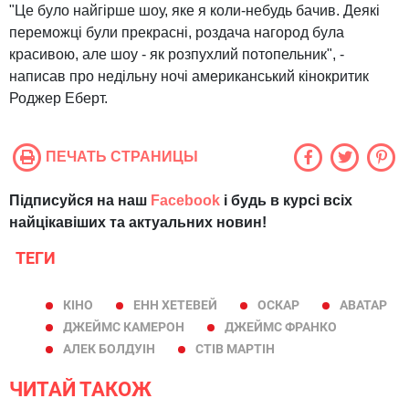
"Це було найгірше шоу, яке я коли-небудь бачив. Деякі
переможці були прекрасні, роздача нагород була
красивою, але шоу - як розпухлий потопельник", -
написав про недільну ночі американський кінокритик
Роджер Еберт.
ПЕЧАТЬ СТРАНИЦЫ
Підписуйся на наш
Facebook
і будь в курсі всіх
найцікавіших та актуальних новин!
ТЕГИ
КІНО
ЕНН ХЕТЕВЕЙ
ОСКАР
АВАТАР
ДЖЕЙМС КАМЕРОН
ДЖЕЙМС ФРАНКО
АЛЕК БОЛДУІН
СТІВ МАРТІН
ЧИТАЙ ТАКОЖ