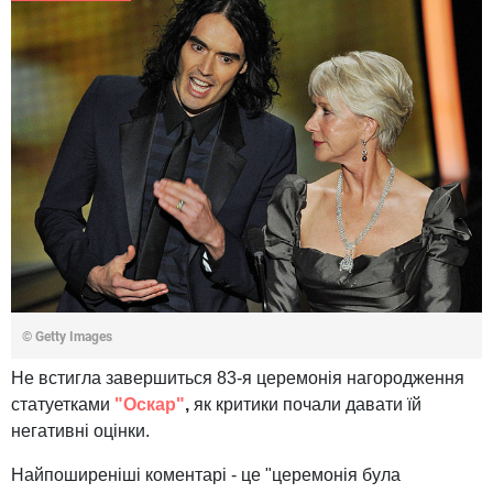
© Getty Images
Не встигла завершиться 83-я церемонія нагородження
статуетками
"Оскар"
,
як критики почали давати їй
негативні оцінки.
Найпоширеніші коментарі - це "церемонія була