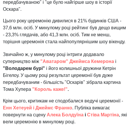
передбачуваною" і "це було найгірше шоу в історії
Оскара".
Цього року церемонію дивилися в 21% будинків США -
37,6 млн. осіб. У минулому році рейтинг був дещо вищим
- 23,3% глядачів, або 41,3 млн. осіб. Тим не менш,
торішня церемонія стала найпопулярнішим шоу вікенду.
Звичайно ж, у минулому році інтриги додавало
суперництво між
"Аватаром"
Джеймса Кемерона
і
"Володарем бурі"
і його колишньої дружини Кетрін
Бігелоу. У цьому році результат церемонії був дуже
передбачуваним - більшість "Оскарів" зібрала картина
Тома Хупера
"Король каже!"
.
Крім цього, критикам не сподобалися ведучі церемонії -
Енн Хетеуей і Джеймс Франко
. Публіка вимагає
повернути на сцену
Алека Болдуїна
і
Стіва Мартіна
, які
вели церемонію в минулому році.