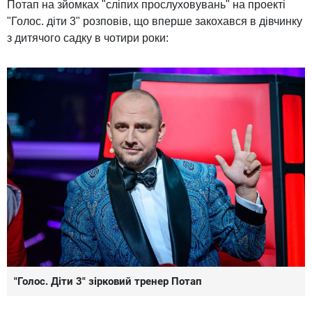
Потап на зйомках "сліпих прослуховувань" на проекті
"Голос. діти 3" розповів, що вперше закохався в дівчинку
з дитячого садку в чотири роки:
"Голос. Діти 3" зірковий тренер Потап