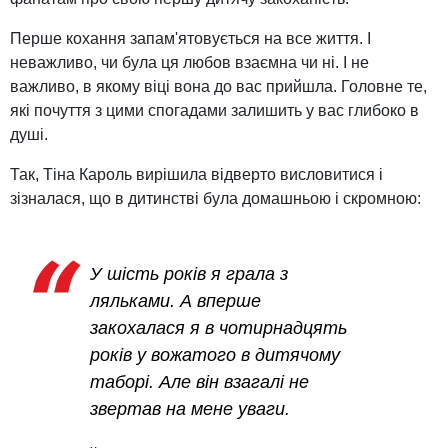
Перше кохання запам'ятовується на все життя. І
неважливо, чи була ця любов взаємна чи ні. І не
важливо, в якому віці вона до вас прийшла. Головне те,
які почуття з цими спогадами залишить у вас глибоко в
душі.
Так, Тіна Кароль вирішила відверто висловитися і
зізналася, що в дитинстві була домашньою і скромною:
У шість років я грала з
ляльками. А вперше
закохалася я в чотирнадцять
років у вожатого в дитячому
таборі. Але він взагалі не
звертав на мене уваги.