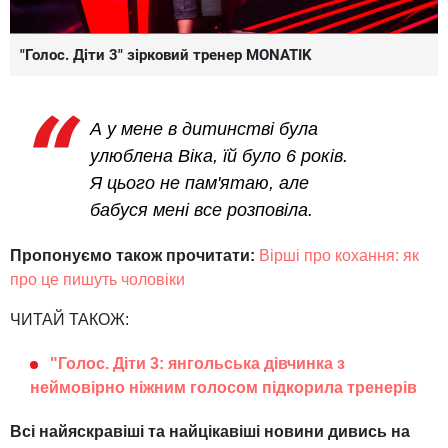
"Голос. Діти 3" зірковий тренер MONATIK
А у мене в дитинстві була
улюблена Віка, їй було 6 років.
Я цього не пам'ятаю, але
бабуся мені все розповіла.
Пропонуємо також прочитати:
Вірші про кохання: як
про це пишуть чоловіки
ЧИТАЙ ТАКОЖ:
"Голос. Діти 3: янгольська дівчинка з
неймовірно ніжним голосом підкорила тренерів
Всі найяскравіші та найцікавіші новини дивись на