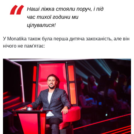
Наші ліжка стояли поруч, і під
час тихої години ми
цілувалися!
У Monatikа також була перша дитяча закоханість, але він
нічого не пам'ятає: