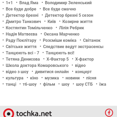
1+1
Влад Яма
Володимир Зеленський
Все буде добре
Все буде смачно
Детектор брехні
Детектор брехні 5 сезон
Дмитро Танкович
Київ
Козирне життя
Костянтин Томільченко
Лілія Ребрик
Надія Матвєєва
Оксана Марченко
Раду Поклітару
Розсміши коміка
Світанок
Світське життя
Следствие ведут экстрасенсы
Танцюють всі - 7
Танцюють всі!
Тетяна Денисова
Х-Фактор 5
Х-фактор
Школа доктора Комаровського
відео
відео з шоу
дивитися онлайн
концерт
культура
кіно
музика
новини
пісня
танці
тб-шоу
фільм
шоу
шоу СТБ
їжа