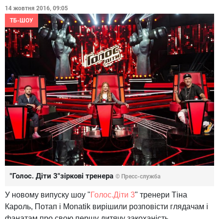
14 жовтня 2016, 09:05
ТБ-ШОУ
"Голос. Діти 3"зіркові тренера
© Пресс-служба
У новому випуску шоу "
Голос.Діти 3
" тренери Тіна
Кароль, Потап і Monatik вирішили розповісти глядачам і
фанатам про свою першу дитячу закоханість.