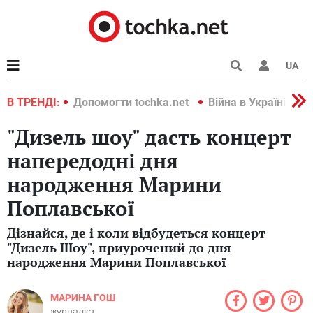
UA
країні 2022
В ТРЕНДІ:
Допомогти tochka.net
Війна в Україні 202
"Дизель шоу" дасть концерт
напередодні дня
народження Марини
Поплавської
Дізнайся, де і коли відбудеться концерт
"Дизель Шоу", приурочений до дня
народження Марини Поплавської
МАРИНА ГОШ
журналіст