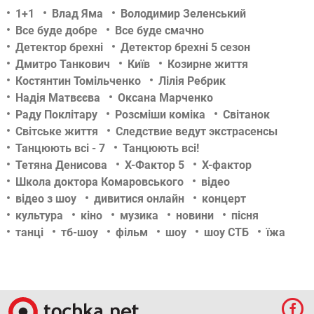
1+1
Влад Яма
Володимир Зеленський
Все буде добре
Все буде смачно
Детектор брехні
Детектор брехні 5 сезон
Дмитро Танкович
Київ
Козирне життя
Костянтин Томільченко
Лілія Ребрик
Надія Матвєєва
Оксана Марченко
Раду Поклітару
Розсміши коміка
Світанок
Світське життя
Следствие ведут экстрасенсы
Танцюють всі - 7
Танцюють всі!
Тетяна Денисова
Х-Фактор 5
Х-фактор
Школа доктора Комаровського
відео
відео з шоу
дивитися онлайн
концерт
культура
кіно
музика
новини
пісня
танці
тб-шоу
фільм
шоу
шоу СТБ
їжа