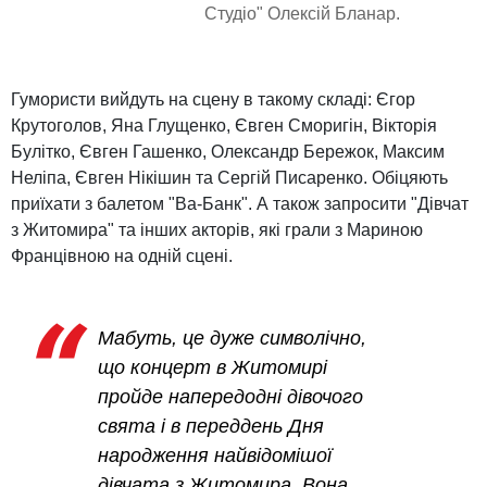
Студіо" Олексій Бланар.
Гумористи вийдуть на сцену в такому складі: Єгор
Крутоголов, Яна Глущенко, Євген Сморигін, Вікторія
Булітко, Євген Гашенко, Олександр Бережок, Максим
Неліпа, Євген Нікішин та Сергій Писаренко. Обіцяють
приїхати з балетом "Ва-Банк". А також запросити "Дівчат
з Житомира" та інших акторів, які грали з Мариною
Францівною на одній сцені.
Мабуть, це дуже символічно,
що концерт в Житомирі
пройде напередодні дівочого
свята і в переддень Дня
народження найвідомішої
дівчата з Житомира. Вона