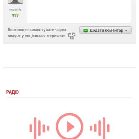
символів
999
Ви можете коментувати через
Додати коментар
акаунт у соціальних мережах:
РАДІО