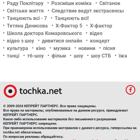
Раду Поклітару
Розсміши коміка
Світанок
Світське життя
Следствие ведут экстрасенсы
Танцюють всі - 7
Танцюють всі!
Тетяна Денисова
Х-Фактор 5
Х-фактор
Школа доктора Комаровського
відео
відео з шоу
дивитися онлайн
концерт
культура
кіно
музика
новини
пісня
танці
тб-шоу
фільм
шоу
шоу СТБ
їжа
© 2009-2024 КЕПРЕЙТ ПАРТНЕРС. Все права защищены.
Все права на материалы, опубликованные на данном ресурсе, принадлежат
КЕПРЕЙТ ПАРТНЕРС.
Какое-либо использование материалов без письменного разрешения
КЕПРЕЙТ ПАРТНЕРС запрещено.
При правомерном использовании материалов с данного ресурса, гиперссылка на
tochka.net обязательна.
По вопросам рекламы обращайтесь: