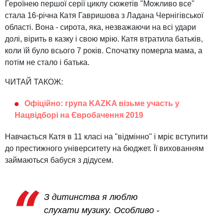
Героїнею першої серії циклу сюжетів "Можливо все"
стала 16-річна Катя Гавришова з Ладана Чернігівської
області. Вона - сирота, яка, незважаючи на всі удари
долі, вірить в казку і свою мрію. Катя втратила батьків,
коли їй було всього 7 років. Спочатку померла мама, а
потім не стало і батька.
ЧИТАЙ ТАКОЖ:
Офіційно: група KAZKA візьме участь у
Нацвідборі на Євробачення 2019
Навчається Катя в 11 класі на "відмінно" і мріє вступити
до престижного університету на бюджет. Її вихованням
займаються бабуся з дідусем.
З дитинства я люблю
слухати музику. Особливо -