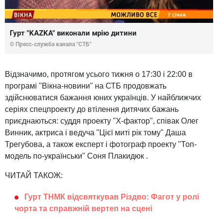
Гурт "KAZKA" виконали мрію дитини
© Пресс-служба канала "СТБ"
Відзначимо, протягом усього тижня о 17:30 і 22:00 в
програмі "Вікна-новини" на СТБ продовжать
здійснюватися бажання юних українців. У найближчих
серіях спецпроекту до втілення дитячих бажань
приєднаються: суддя проекту "Х-фактор", співак Олег
Винник, актриса і ведуча "Цієї миті рік тому" Даша
Трегубова, а також експерт і фотограф проекту "Топ-
модель по-українськи" Соня Плакидюк .
ЧИТАЙ ТАКОЖ:
Гурт ТНМК відсвяткував Різдво: Фагот у ролі
чорта та справжній вертеп на сцені