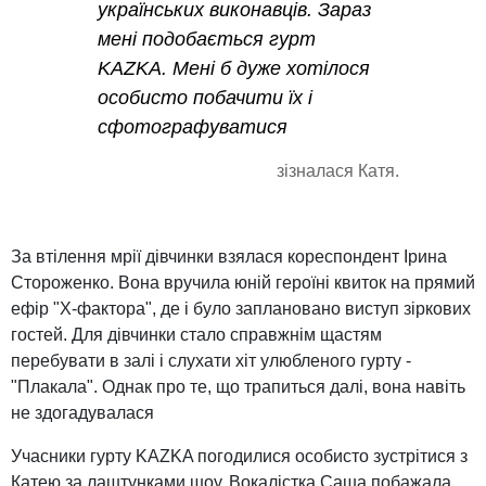
українських виконавців. Зараз
мені подобається гурт
KAZKA. Мені б дуже хотілося
особисто побачити їх і
сфотографуватися
зізналася Катя.
За втілення мрії дівчинки взялася кореспондент Ірина
Стороженко. Вона вручила юній героїні квиток на прямий
ефір "Х-фактора", де і було заплановано виступ зіркових
гостей. Для дівчинки стало справжнім щастям
перебувати в залі і слухати хіт улюбленого гурту -
"Плакала". Однак про те, що трапиться далі, вона навіть
не здогадувалася
Учасники гурту KAZKA погодилися особисто зустрітися з
Катею за лаштунками шоу. Вокалістка Саша побажала