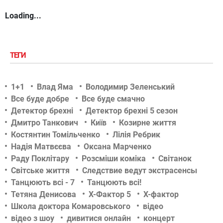
Loading...
ТЕГИ
1+1
Влад Яма
Володимир Зеленський
Все буде добре
Все буде смачно
Детектор брехні
Детектор брехні 5 сезон
Дмитро Танкович
Київ
Козирне життя
Костянтин Томільченко
Лілія Ребрик
Надія Матвєєва
Оксана Марченко
Раду Поклітару
Розсміши коміка
Світанок
Світське життя
Следствие ведут экстрасенсы
Танцюють всі - 7
Танцюють всі!
Тетяна Денисова
Х-Фактор 5
Х-фактор
Школа доктора Комаровського
відео
відео з шоу
дивитися онлайн
концерт