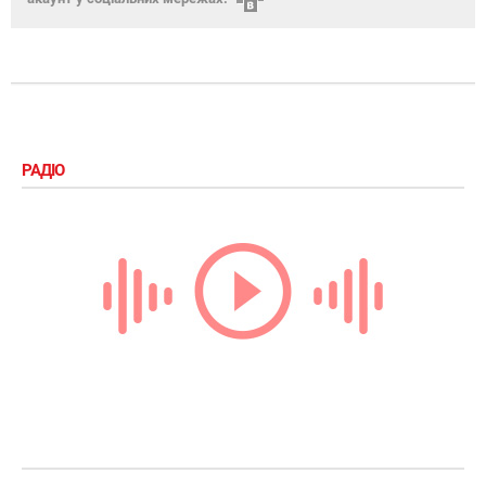
РАДІО