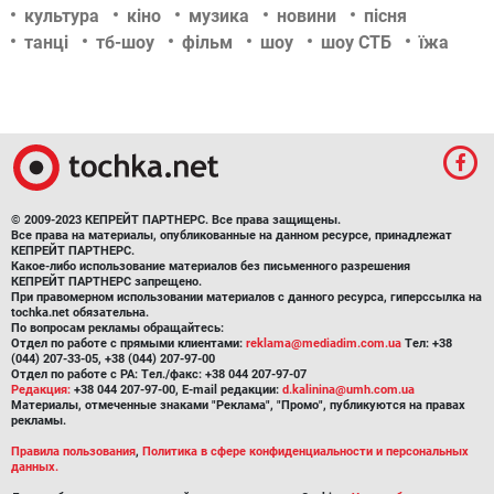
культура
кіно
музика
новини
пісня
танці
тб-шоу
фільм
шоу
шоу СТБ
їжа
© 2009-2023 КЕПРЕЙТ ПАРТНЕРС. Все права защищены.
Все права на материалы, опубликованные на данном ресурсе, принадлежат
КЕПРЕЙТ ПАРТНЕРС.
Какое-либо использование материалов без письменного разрешения
КЕПРЕЙТ ПАРТНЕРС запрещено.
При правомерном использовании материалов с данного ресурса, гиперссылка на
tochka.net обязательна.
По вопросам рекламы обращайтесь:
Отдел по работе с прямыми клиентами:
reklama@mediadim.com.ua
Тел: +38
(044) 207-33-05, +38 (044) 207-97-00
Отдел по работе с РА: Тел./факс: +38 044 207-97-07
Редакция:
+38 044 207-97-00, E-mail редакции:
d.kalinina@umh.com.ua
Материалы, отмеченные знаками "Реклама", "Промо", публикуются на правах
рекламы.
Правила пользования
,
Политика в сфере конфиденциальности и персональных
данных.