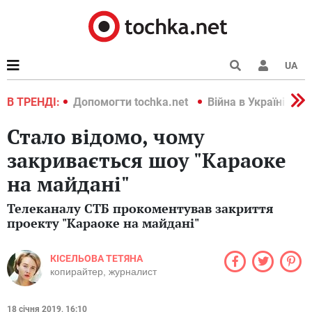
UA
країні 2022
В ТРЕНДІ:
Допомогти tochka.net
Війна в Україні 202
Стало відомо, чому
закривається шоу "Караоке
на майдані"
Телеканалу СТБ прокоментував закриття
проекту "Караоке на майдані"
КІСЕЛЬОВА ТЕТЯНА
копирайтер, журналист
18 січня 2019, 16:10