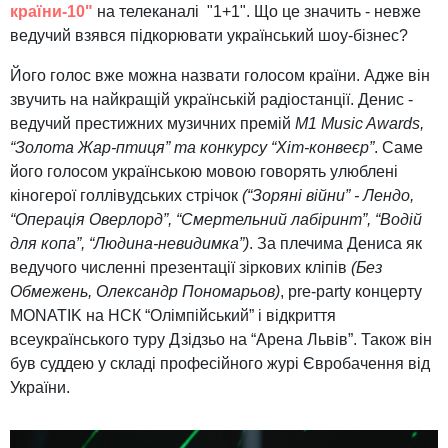
країни-10"
на телеканалі "1+1". Що це значить - невже
ведучий взявся підкорювати український шоу-бізнес?
Його голос вже можна назвати голосом країни. Адже він
звучить на найкращій українській радіостанції. Денис -
ведучий престижних музичних премій
М1 Music Awards,
“Золота Жар-птиця” та конкурсу “Хіт-конвеєр”
. Саме
його голосом українською мовою говорять улюблені
кіногерої голлівудських стрічок
(“Зоряні війни” - Лендо,
“Операція Оверлорд”, “Смертельний лабіринт”, “Водій
для копа”, “Людина-невидимка”)
. За плечима Дениса як
ведучого численні презентації зіркових кліпів
(Без
Обмежень, Олександр Пономарьов)
, pre-party концерту
MONATIK на НСК “Олімпійський” і відкриття
всеукраїнського туру Дзідзьо на “Арена Львів”. Також він
був суддею у складі професійного журі Євробачення від
України.