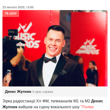
25 лютого 2020, 13:00
ТБ-ШОУ
Денис Жупник
© прес-служба
Зірка радіостанції Хіт ФМ, телеканалів М1 та М2
Денис
Жупник
вийшов на сцену вокального шоу
"Голос