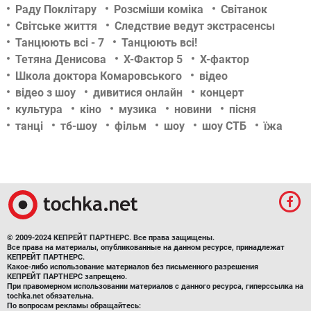
Раду Поклітару
Розсміши коміка
Світанок
Світське життя
Следствие ведут экстрасенсы
Танцюють всі - 7
Танцюють всі!
Тетяна Денисова
Х-Фактор 5
Х-фактор
Школа доктора Комаровського
відео
відео з шоу
дивитися онлайн
концерт
культура
кіно
музика
новини
пісня
танці
тб-шоу
фільм
шоу
шоу СТБ
їжа
© 2009-2024 КЕПРЕЙТ ПАРТНЕРС. Все права защищены.
Все права на материалы, опубликованные на данном ресурсе, принадлежат
КЕПРЕЙТ ПАРТНЕРС.
Какое-либо использование материалов без письменного разрешения
КЕПРЕЙТ ПАРТНЕРС запрещено.
При правомерном использовании материалов с данного ресурса, гиперссылка на
tochka.net обязательна.
По вопросам рекламы обращайтесь: