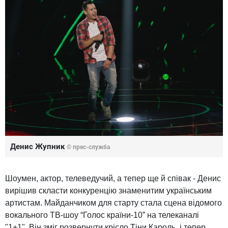
Денис Жупник
© прес-служба
Шоумен, актор, телеведучий, а тепер ще й співак - Денис
вирішив скласти конкуренцію знаменитим українським
артистам. Майданчиком для старту стала сцена відомого
вокального ТВ-шоу “Голос країни-10” на телеканалі
"1+1". Він зміг розвернути крісло Тіни Кароль, і тепер