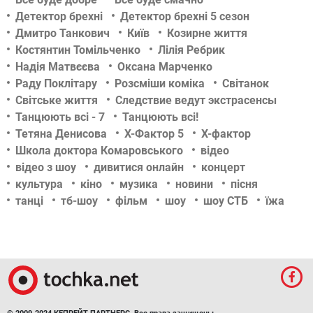
Детектор брехні
Детектор брехні 5 сезон
Дмитро Танкович
Київ
Козирне життя
Костянтин Томільченко
Лілія Ребрик
Надія Матвєєва
Оксана Марченко
Раду Поклітару
Розсміши коміка
Світанок
Світське життя
Следствие ведут экстрасенсы
Танцюють всі - 7
Танцюють всі!
Тетяна Денисова
Х-Фактор 5
Х-фактор
Школа доктора Комаровського
відео
відео з шоу
дивитися онлайн
концерт
культура
кіно
музика
новини
пісня
танці
тб-шоу
фільм
шоу
шоу СТБ
їжа