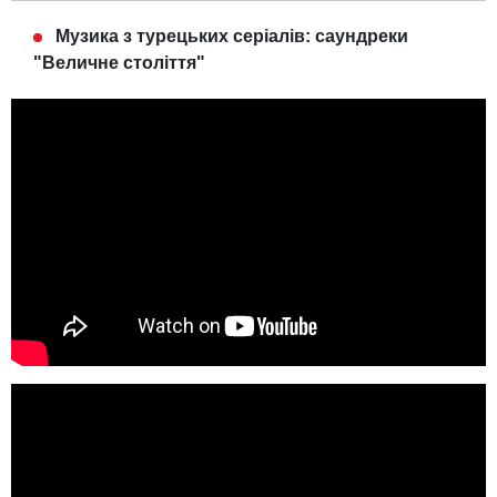
Музика з турецьких серіалів: саундреки
"Величне століття"