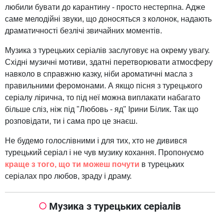
любили бувати до карантину - просто нестерпна. Адже
саме мелодійні звуки, що доносяться з колонок, надають
драматичності безлічі звичайних моментів.
Музика з турецьких серіалів заслуговує на окрему увагу.
Східні музичні мотиви, здатні перетворювати атмосферу
навколо в справжню казку, ніби ароматичні масла з
правильними феромонами. А якщо пісня з турецького
серіалу лірична, то під неї можна виплакати набагато
більше сліз, ніж під "Любовь - яд" Ірини Білик. Так що
розповідати, ти і сама про це знаєш.
Не будемо голослівними і для тих, хто не дивився
турецький серіал і не чув музику кохання. Пропонуємо
краще з того, що ти можеш почути
в турецьких
серіалах про любов, зраду і драму.
Музика з турецьких серіалів