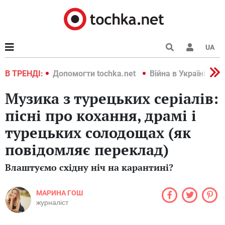
UA
країні 2022
В ТРЕНДІ:
Допомогти tochka.net
Війна в Україні 202
Музика з турецьких серіалів:
пісні про кохання, драмі і
турецьких солодощах (як
повідомляє переклад)
Влаштуємо східну ніч на карантині?
МАРИНА ГОШ
журналіст