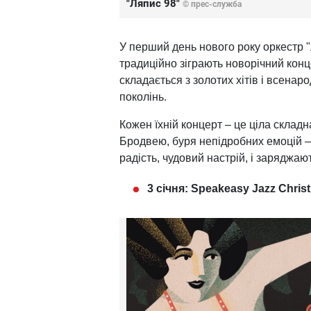
"Ляпис 98"
© прес-служба
У перший день нового року оркестр "
традиційно зіграють новорічний конц
складається з золотих хітів і всенар
поколінь.
Кожен їхній концерт – це ціла склад
Бродвею, буря непідробних емоцій –
радість, чудовий настрій, і заряджают
3 січня: Speakeasy Jazz Chri