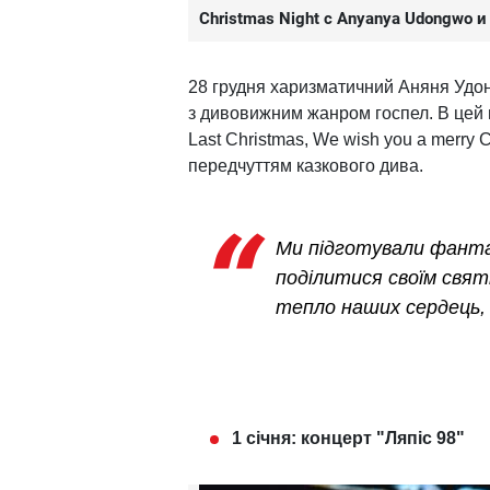
Christmas Night с Anyanya Udongwo и
28 грудня харизматичний Аняня Удон
з дивовижним жанром госпел. В цей веч
Last Christmas, We wish you a merry C
передчуттям казкового дива.
Ми підготували фанта
поділитися своїм свя
тепло наших сердець,
1 січня: концерт "Ляпіс 98"