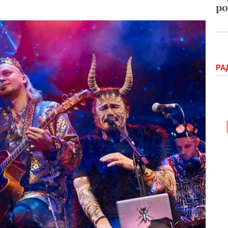
ро
РА