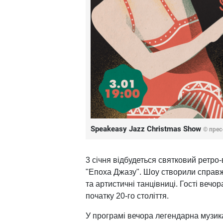
Speakeasy Jazz Christmas Show
© прес
3 січня відбудеться святковий ретро
"Епоха Джазу". Шоу створили справжн
та артистичні танцівниці. Гості веч
початку 20-го століття.
У програмі вечора легендарна музика