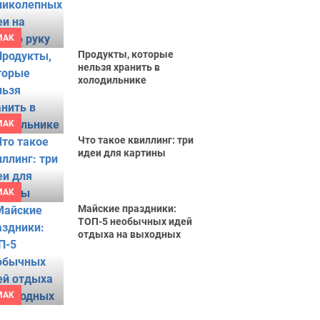
MAK
Продукты, которые
нельзя хранить в
холодильнике
MAK
Что такое квиллинг: три
идеи для картины
MAK
Майские праздники:
ТОП-5 необычных идей
отдыха на выходных
MAK