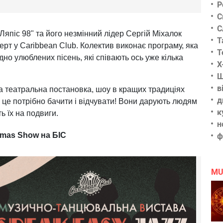
Р
С
С
Ляпіс 98" та його незмінний лідер Сергій Міхалок
Т
ерт у Caribbean Club. Колектив виконає програму, яка
Т
одно улюблених пісень, які співають ось уже кілька
Х
Ш
в
на театральна постановка, шоу в кращих традиціях
д
 це потрібно бачити і відчувати! Вони дарують людям
к
ь їх на подвиги.
н
stmas Show на БІС
ф
MU