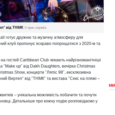
еп" від ТНМК
© прес-служба
 Hall готує дружню та музичну атмосферу для
чний клуб пропонує яскраво попрощатися з 2020-м та
т на гостей Caribbean Club чекають найрізноманітніші
а "Make up" від Dakh Daughters, вечірка Christmas
hristmas Show, концерти "Ляпіс 98", ексклюзивна
ний Вертеп" від "ТНМК" та вистава "Секс на пляжі –
МИ
витків – унікальна можливість побачити та почути
ановці. Детальніше про кожну подію розповідаємо у