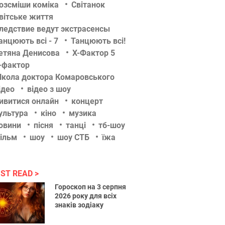
озсміши коміка
Світанок
вітське життя
ледствие ведут экстрасенсы
анцюють всі - 7
Танцюють всі!
етяна Денисова
Х-Фактор 5
-фактор
кола доктора Комаровського
ідео
відео з шоу
ивитися онлайн
концерт
ультура
кіно
музика
овини
пісня
танці
тб-шоу
ільм
шоу
шоу СТБ
їжа
ST READ
Гороскоп на 3 серпня
2026 року для всіх
знаків зодіаку