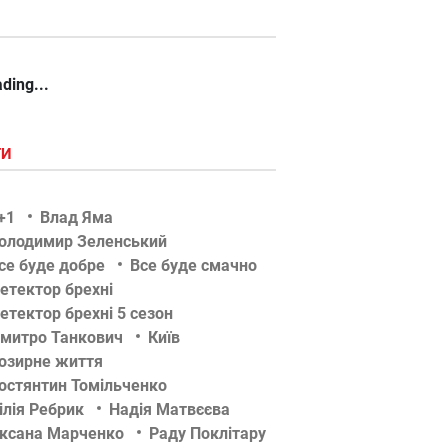
ding...
ГИ
+1
Влад Яма
олодимир Зеленський
се буде добре
Все буде смачно
етектор брехні
етектор брехні 5 сезон
митро Танкович
Київ
озирне життя
остянтин Томільченко
ілія Ребрик
Надія Матвєєва
ксана Марченко
Раду Поклітару