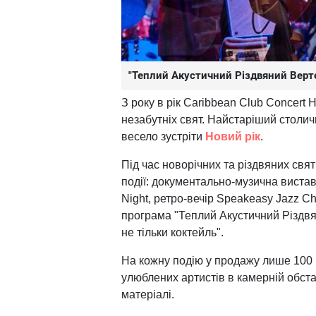
"Теплий Акустичний Різдвяний Верт
З року в рік Caribbean Club Concert
незабутніх свят. Найстаріший столи
весело зустріти
Новий рік
.
Під час новорічних та різдвяних свя
події: документально-музична вистав
Night, ретро-вечір Speakeasy Jazz C
програма "Теплий Акустичний Різдвя
не тільки коктейль".
На кожну подію у продажу лише 100 к
улюблених артистів в камерній обст
матеріалі.