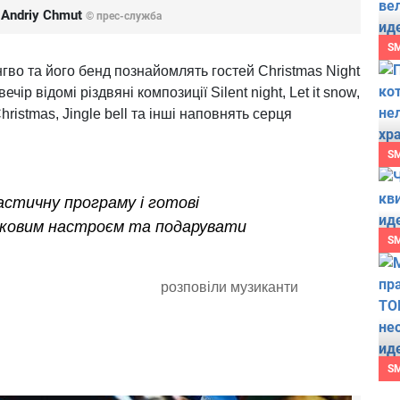
 Andriy Chmut
© прес-служба
S
гво та його бенд познайомлять гостей Christmas Night
ір відомі різдвяні композиції Silent night, Let it snow,
hristmas, Jingle bell та інші наповнять серця
S
стичну програму і готові
тковим настроєм та подарувати
S
розповіли музиканти
S