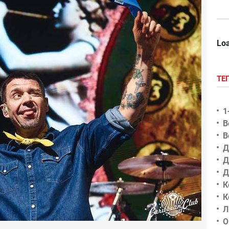
Loa
ТЕ
1
В
В
Д
Д
Д
К
К
Л
О