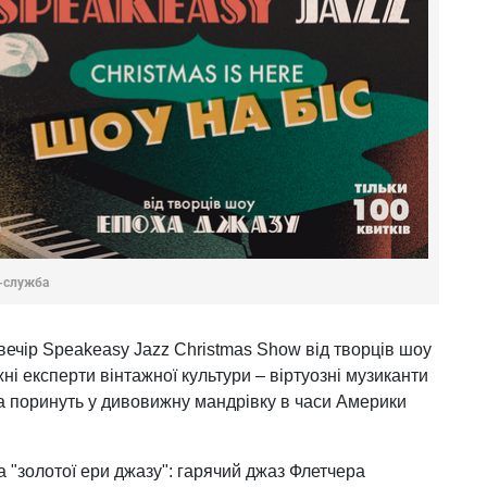
-служба
-вечір Speakeasy Jazz Christmas Show від творців шоу
і експерти вінтажної культури – віртуозні музиканти
ора поринуть у дивовижну мандрівку в часи Америки
 "золотої ери джазу": гарячий джаз Флетчера