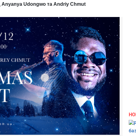
ід Anyanya Udongwo та Andriy Chmut
НО