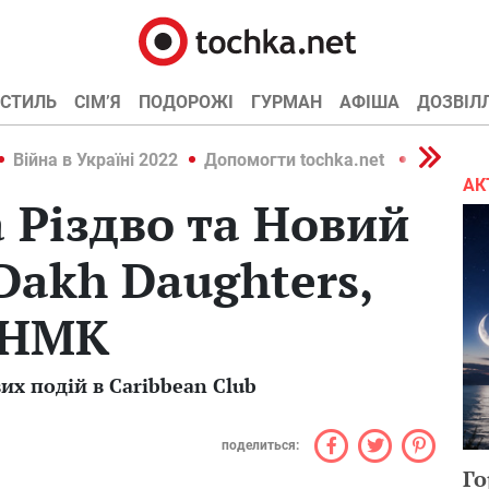
СТИЛЬ
СІМ’Я
ПОДОРОЖІ
ГУРМАН
АФІША
ДОЗВІЛ
Війна в Україні 2022
Допомогти tochka.net
Війна в У
АК
а Різдво та Новий
 Dakh Daughters,
 ТНМК
х подій в Caribbean Club
поделиться:
Го