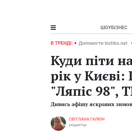
ШОУБІЗНЕС
ochka.net
Війна в Україні 2022
В ТРЕНДІ:
Допомогти tochka.net
Куди піти н
рік у Києві:
"Ляпіс 98",
Дивись афішу яскравих зимови
СВІТЛАНА ГАЛЮН
редактор