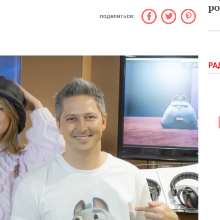
ро
поделиться:
РА