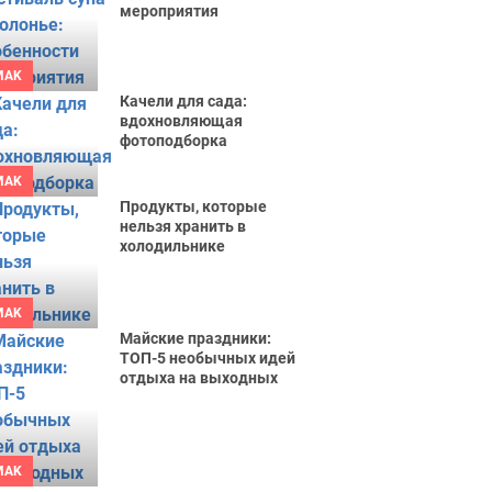
мероприятия
MAK
Качели для сада:
вдохновляющая
фотоподборка
MAK
Продукты, которые
нельзя хранить в
холодильнике
MAK
Майские праздники:
ТОП-5 необычных идей
отдыха на выходных
MAK