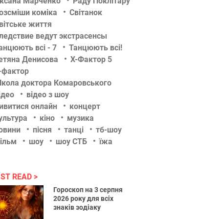
ксана Марченко
Раду Поклітару
озсміши коміка
Світанок
вітське життя
ледствие ведут экстрасенсы
анцюють всі - 7
Танцюють всі!
етяна Денисова
Х-Фактор 5
-фактор
кола доктора Комаровського
ідео
відео з шоу
ивитися онлайн
концерт
ультура
кіно
музика
овини
пісня
танці
тб-шоу
ільм
шоу
шоу СТБ
їжа
ST READ
Гороскоп на 3 серпня
2026 року для всіх
знаків зодіаку