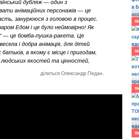
аїнський дубляж — один з
увати анімаційних персонажів — це
сть, занурююся з головою в процес.
S
чаром Едом і це було неймовірно! Як
и" — це бомба-пушка-ракета. Це
есела і добра анімація, для дітей
S
х батьків, в якому є місце і пригодам,
 людських якостей та цінностей,
ділиться Олександр Педан.
S
S