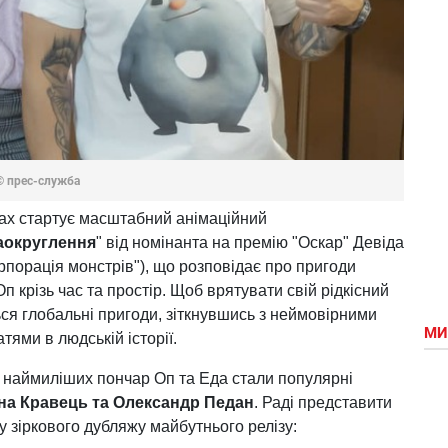
© прес-служба
рах стартує масштабний анімаційний
аокруглення
" від номінанта на премію "Оскар" Девіда
рпорація монстрів"), що розповідає про пригоди
п крізь час та простір. Щоб врятувати свій рідкісний
ся глобальні пригоди, зіткнувшись з неймовірними
МИ
ями в людській історії.
и наймиліших пончар Оп та Еда стали популярні
а Кравець та Олександр Педан
. Раді представити
у зіркового дубляжу майбутнього релізу: