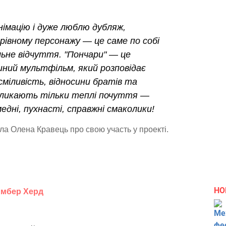
німацію і дуже люблю дубляж,
арівному персонажу — це саме по собі
ьне відчуття. "Пончари" — це
ішний мультфільм, який розповідає
сміливість, відносини братів та
кликають тільки теплі почуття —
едні, пухнасті, справжні смаколики!
ла Олена Кравець про свою участь у проекті.
НО
 Ембер Херд