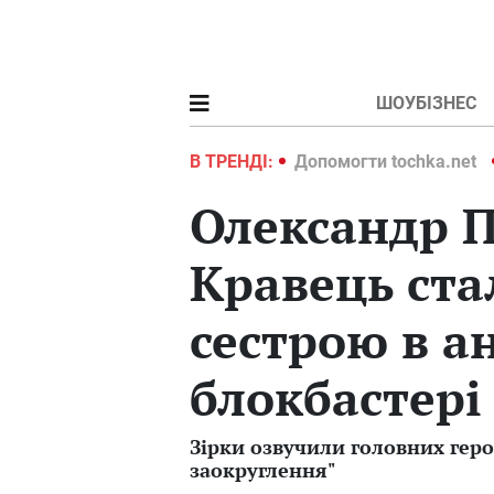
ШОУБІЗНЕС
ochka.net
Війна в Україні 2022
В ТРЕНДІ:
Допомогти tochka.net
Олександр П
Кравець ста
сестрою в а
блокбастері 
Зірки озвучили головних гер
заокруглення"