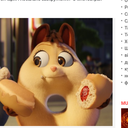
О
Р
С
С
Т
Т
Х
Ш
в
д
к
н
ф
MU