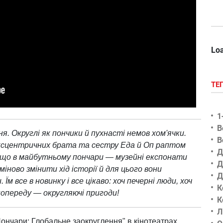
Loa
ТЕ
1
В
я. Округлі як пончики й пухнасті немов хом'ячки.
В
ексцентричних брата та сестру Еда й Оп раптом
Д
, що в майбутньому пончари — музейні експонати
Д
іново змінити хід історії й для цього вони
Д
Їм все в новинку і все цікаво: хоч печерні люди, хоч
К
попереду — округляючі пригоди!
К
Л
ончари: Глобальне заокруглення" в кінотеатрах