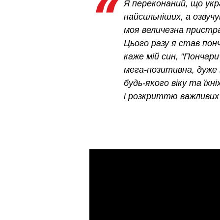
Я переконаний, що укр
найсильніших, а озвуч
моя величезна пристра
Цього разу я став пон
каже мій син, "Пончар
мега-позитивна, дуже в
будь-якого віку та їхні
і розкриттю важливих