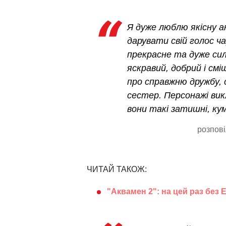
Я дуже люблю якісну а
дарувати свій голос ч
прекрасне та дуже сил
яскравий, добрий і см
про справжню дружбу, 
сестер. Персонажі ви
вони такі затишні, кум
розпові
ЧИТАЙ ТАКОЖ:
"Аквамен 2": на цей раз без