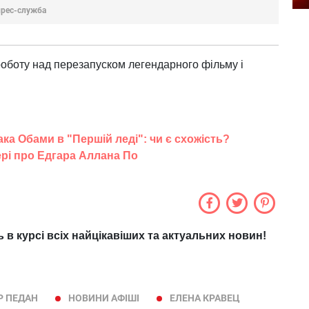
прес-служба
роботу над перезапуском легендарного фільму і
ка Обами в "Першій леді": чи є схожість?
ері про Едгара Аллана По
ь в курсі всіх найцікавіших та актуальних новин!
Р ПЕДАН
НОВИНИ АФІШІ
ЕЛЕНА КРАВЕЦ