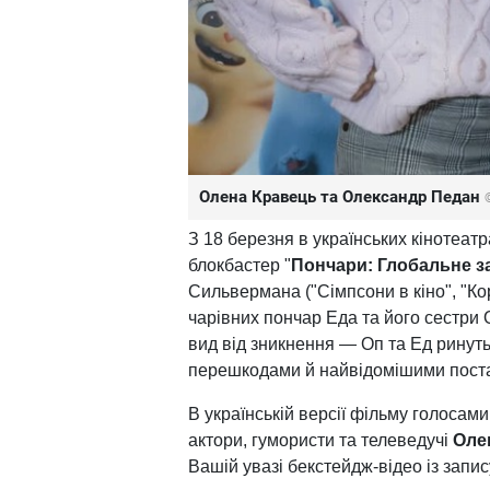
Олена Кравець та Олександр Педан
З 18 березня в українських кінотеат
блокбастер "
Пончари: Глобальне з
Сильвермана ("Сімпсони в кіно", "Ко
чарівних пончар Еда та його сестри О
вид від зникнення — Оп та Ед ринуть
перешкодами й найвідомішими постат
В українській версії фільму голосам
актори, гумористи та телеведучі
Олен
Вашій увазі бекстейдж-відео із запис