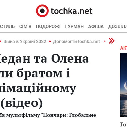
СТИЛЬ
СІМ’Я
ПОДОРОЖІ
ГУРМАН
АФІША
ДОЗВІЛ
Війна в Україні 2022
Допомогти tochka.net
Війна в У
АК
едан та Олена
ли братом і
німаційному
(відео)
оїв мультфільму "Пончари: Глобальне
Го