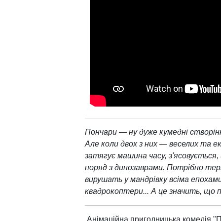
Пончари — ну дуже кумедні створінн
Але коли двох з них — веселих та 
затягує машина часу, з'ясовується
поряд з динозаврами. Потрібно терм
вирушать у мандрівку всіма епохами. 
квадрокоптери... А це значить, що 
Анімаційна пригодницька комедія "П