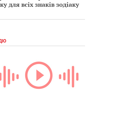
ку для всіх знаків зодіаку
ДІО