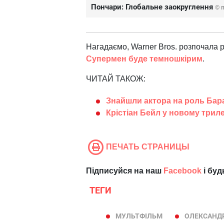
Пончари: Глобальне заокруглення
© 
Нагадаємо, Warner Bros. розпочала 
Супермен буде темношкірим
.
ЧИТАЙ ТАКОЖ:
Знайшли актора на роль Бара
Крістіан Бейл у новому трил
ПЕЧАТЬ СТРАНИЦЫ
Підписуйся на наш
Facebook
і буд
ТЕГИ
МУЛЬТФІЛЬМ
ОЛЕКСАНД