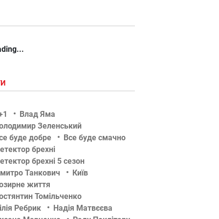
ding...
ГИ
+1
Влад Яма
олодимир Зеленський
се буде добре
Все буде смачно
етектор брехні
етектор брехні 5 сезон
митро Танкович
Київ
озирне життя
остянтин Томільченко
ілія Ребрик
Надія Матвєєва