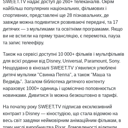
SWEET.TV надає доступ до 260+ телеканалів. Окрім
найбільш популярних національних, фільмових і
спортивних, представлені ще 28 пізнавальних, де
завжди можна подивитися розвиваючі передачі, та 17
дитячих — з мультиками та освітніми програмами. Якщо
ви не встигли на пряму трансляцію, є перемотка, пауза
та запис телеефіру.
Також на сервісі доступні 10 000+ фільмів і мультфільмів
для всієї родини від Disney, Universal, Paramount, Sony.
Нещодавно в кінозалі SWEET.TV з’явилися улюблені
дитячі мультики "Свинка Пеппа", а також "Маша та
Ведмідь". Загалом бібліотека дитячого контенту
нараховує 1000+ одиниць і щомісячно поповнюється
новинками. Дивитися їх можна безкоштовно в тарифі.
На початку року SWEET.TV підписав ексклюзивний
контракт з Disney — кіностудією, що стала відомою на
весь світ завдяки неймовірним анімаційним фільмам, в
тому числі виробництва Pixar. Домовленості відкрили