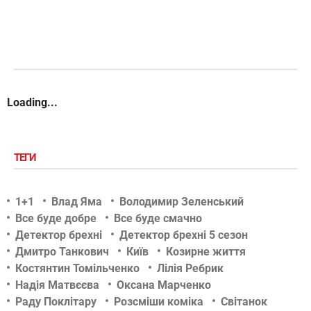
Loading...
ТЕГИ
1+1
Влад Яма
Володимир Зеленський
Все буде добре
Все буде смачно
Детектор брехні
Детектор брехні 5 сезон
Дмитро Танкович
Київ
Козирне життя
Костянтин Томільченко
Лілія Ребрик
Надія Матвєєва
Оксана Марченко
Раду Поклітару
Розсміши коміка
Світанок