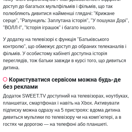
доступ до багатьох мультфільмів і фільмів, що так
полюбляють дивитися найменші глядачі: "Крижане
серце", "Рапунцель: Заплутана історія", "У пошуках Дорі",
"ВОЛЛ-І", "Історія іграшок" і багато іншого.
У додатку на телевізорі є функція "Батьківського
контролю", що обмежує доступ до обраних телеканалів і
фільмів. У особистому кабінеті доступна історія
переглядів, тож батьки завжди в курсі того, що дивиться
дитина.
Користуватися сервісом можна будь-де
без реклами
Додаток SWEET.TV доступний на телевізорах, ноутбуках,
планшетах, смартфонах і навіть на Xbox. Активувати
підписку можна одразу на 5 пристроях: вдома дитина
дивиться мультики по телевізору чи на комп’ютері, а в
гостях чи дорогою — на телефоні або планшеті.