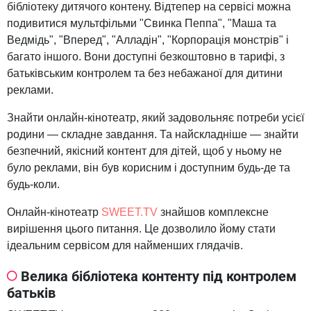
бібліотеку дитячого контену. Відтепер на сервісі можна
подивитися мультфільми "Свинка Пеппа", "Маша та
Ведмідь", "Вперед", "Алладін", "Корпорація монстрів" і
багато іншого. Вони доступні безкоштовно в тарифі, з
батьківським контролем та без небажаної для дитини
реклами.
Знайти онлайн-кінотеатр, який задовольняє потреби усієї
родини — складне завдання. Та найскладніше — знайти
безпечний, якісний контент для дітей, щоб у ньому не
було реклами, він був корисним і доступним будь-де та
будь-коли.
Онлайн-кінотеатр
SWEET.TV
знайшов комплексне
вирішення цього питання. Це дозволило йому стати
ідеальним сервісом для найменших глядачів.
Велика бібліотека контенту під контролем
батьків