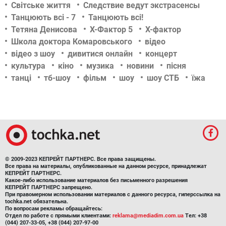
Світське життя
Следствие ведут экстрасенсы
Танцюють всі - 7
Танцюють всі!
Тетяна Денисова
Х-Фактор 5
Х-фактор
Школа доктора Комаровського
відео
відео з шоу
дивитися онлайн
концерт
культура
кіно
музика
новини
пісня
танці
тб-шоу
фільм
шоу
шоу СТБ
їжа
© 2009-2023 КЕПРЕЙТ ПАРТНЕРС. Все права защищены.
Все права на материалы, опубликованные на данном ресурсе, принадлежат
КЕПРЕЙТ ПАРТНЕРС.
Какое-либо использование материалов без письменного разрешения
КЕПРЕЙТ ПАРТНЕРС запрещено.
При правомерном использовании материалов с данного ресурса, гиперссылка на
tochka.net обязательна.
По вопросам рекламы обращайтесь:
Отдел по работе с прямыми клиентами:
reklama@mediadim.com.ua
Тел: +38
(044) 207-33-05, +38 (044) 207-97-00