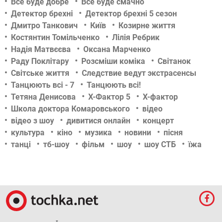
Все буде добре
Все буде смачно
Детектор брехні
Детектор брехні 5 сезон
Дмитро Танкович
Київ
Козирне життя
Костянтин Томільченко
Лілія Ребрик
Надія Матвєєва
Оксана Марченко
Раду Поклітару
Розсміши коміка
Світанок
Світське життя
Следствие ведут экстрасенсы
Танцюють всі - 7
Танцюють всі!
Тетяна Денисова
Х-Фактор 5
Х-фактор
Школа доктора Комаровського
відео
відео з шоу
дивитися онлайн
концерт
культура
кіно
музика
новини
пісня
танці
тб-шоу
фільм
шоу
шоу СТБ
їжа