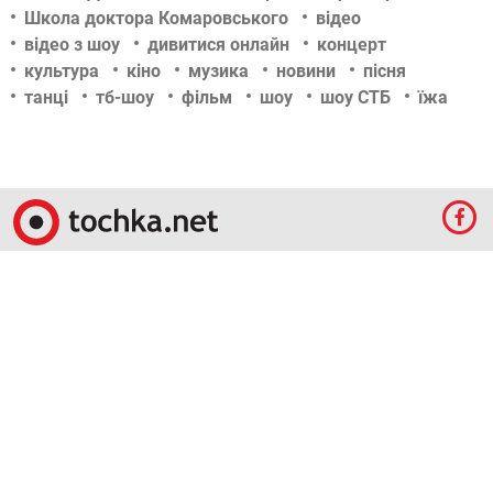
Школа доктора Комаровського
відео
відео з шоу
дивитися онлайн
концерт
культура
кіно
музика
новини
пісня
танці
тб-шоу
фільм
шоу
шоу СТБ
їжа
© 2009-2024 КЕПРЕЙТ ПАРТНЕРС. Все права защищены.
Все права на материалы, опубликованные на данном ресурсе, принадлежат
КЕПРЕЙТ ПАРТНЕРС.
Какое-либо использование материалов без письменного разрешения
КЕПРЕЙТ ПАРТНЕРС запрещено.
При правомерном использовании материалов с данного ресурса, гиперссылка на
tochka.net обязательна.
По вопросам рекламы обращайтесь:
Отдел по работе с прямыми клиентами:
reklama@mediadim.com.ua
Тел: +38
(044) 207-33-05, +38 (044) 207-97-00
Отдел по работе с РА: Тел./факс: +38 044 207-97-07
Редакция: +38 044 207-97-00
Материалы, отмеченные знаками "Реклама", "Промо", публикуются на правах
рекламы.