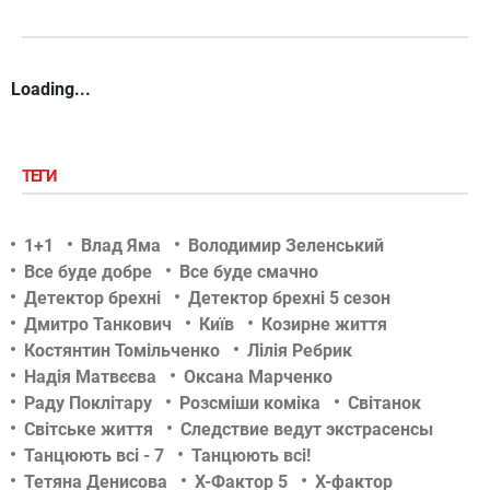
Loading...
ТЕГИ
1+1
Влад Яма
Володимир Зеленський
Все буде добре
Все буде смачно
Детектор брехні
Детектор брехні 5 сезон
Дмитро Танкович
Київ
Козирне життя
Костянтин Томільченко
Лілія Ребрик
Надія Матвєєва
Оксана Марченко
Раду Поклітару
Розсміши коміка
Світанок
Світське життя
Следствие ведут экстрасенсы
Танцюють всі - 7
Танцюють всі!
Тетяна Денисова
Х-Фактор 5
Х-фактор