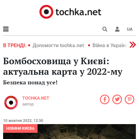
UA
країні 2022
В ТРЕНДІ:
Допомогти tochka.net
Війна в Україні 202
Бомбосховища у Києві:
актуальна карта у 2022-му
Безпека понад усе!
TOCHKA.NET
автор
10 жовтня 2022, 12:30
НОВИНИ КИЄВА