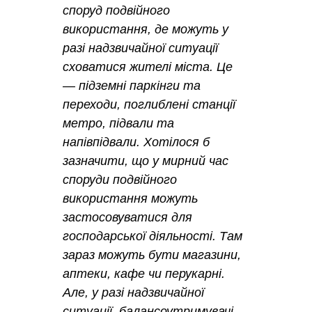
споруд подвійного
використання, де можуть у
разі надзвичайної ситуації
сховатися жителі міста. Це
— підземні паркінги та
переходи, поглиблені станції
метро, ​​підвали та
напівпідвали. Хотілося б
зазначити, що у мирний час
споруди подвійного
використання можуть
застосовуватися для
господарської діяльності. Там
зараз можуть бути магазини,
аптеки, кафе чи перукарні.
Але, у разі надзвичайної
ситуації, балансоутримувачі