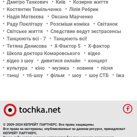
Дмитро Танкович
Київ
Козирне життя
Костянтин Томільченко
Лілія Ребрик
Надія Матвєєва
Оксана Марченко
Раду Поклітару
Розсміши коміка
Світанок
Світське життя
Следствие ведут экстрасенсы
Танцюють всі - 7
Танцюють всі!
Тетяна Денисова
Х-Фактор 5
Х-фактор
Школа доктора Комаровського
відео
відео з шоу
дивитися онлайн
концерт
культура
кіно
музика
новини
пісня
танці
тб-шоу
фільм
шоу
шоу СТБ
їжа
© 2009-2024 КЕПРЕЙТ ПАРТНЕРС. Все права защищены.
Все права на материалы, опубликованные на данном ресурсе, принадлежат
КЕПРЕЙТ ПАРТНЕРС.