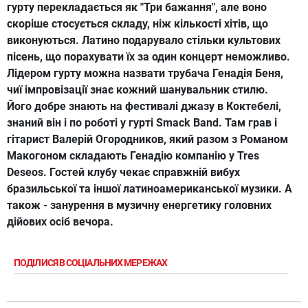
гурту перекладається як "Три бажання", але воно
скоріше стосується складу, ніж кількості хітів, що
виконуються. Латино подарувало стільки культових
пісень, що порахувати їх за один концерт неможливо.
Лідером гурту можна назвати трубача Генадія Беня,
чиї імпровізації знає кожний шанувальник стилю.
Його добре знають на фестивалі джазу в Коктебелі,
знаний він і по роботі у гурті Smack Band. Там грав і
гітарист Валерій Огородников, який разом з Романом
Макогоном складають Генадію компанію у Tres
Deseos. Гостей клубу чекає справжній вибух
бразильської та іншої латиноамериканської музики. А
також - занурення в музичну енергетику головних
дійових осіб вечора.
ПОДІЛИСЯ В СОЦІАЛЬНИХ МЕРЕЖАХ