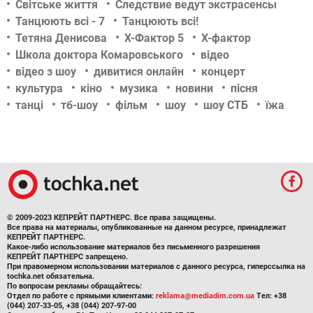
Світське життя
Следствие ведут экстрасенсы
Танцюють всі - 7
Танцюють всі!
Тетяна Денисова
Х-Фактор 5
Х-фактор
Школа доктора Комаровського
відео
відео з шоу
дивитися онлайн
концерт
культура
кіно
музика
новини
пісня
танці
тб-шоу
фільм
шоу
шоу СТБ
їжа
© 2009-2023 КЕПРЕЙТ ПАРТНЕРС. Все права защищены.
Все права на материалы, опубликованные на данном ресурсе, принадлежат
КЕПРЕЙТ ПАРТНЕРС.
Какое-либо использование материалов без письменного разрешения
КЕПРЕЙТ ПАРТНЕРС запрещено.
При правомерном использовании материалов с данного ресурса, гиперссылка на
tochka.net обязательна.
По вопросам рекламы обращайтесь:
Отдел по работе с прямыми клиентами:
reklama@mediadim.com.ua
Тел: +38
(044) 207-33-05, +38 (044) 207-97-00