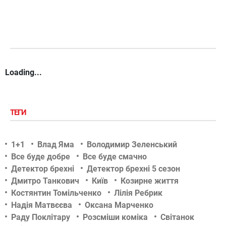
Loading...
ТЕГИ
1+1
Влад Яма
Володимир Зеленський
Все буде добре
Все буде смачно
Детектор брехні
Детектор брехні 5 сезон
Дмитро Танкович
Київ
Козирне життя
Костянтин Томільченко
Лілія Ребрик
Надія Матвєєва
Оксана Марченко
Раду Поклітару
Розсміши коміка
Світанок