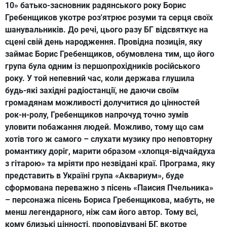
10» батько-засновник радянського року Борис
Гребенщиков укотре роз'ятрює розуми та серця своїх
шанувальників. До речі, цього разу БГ відсвяткує на
сцені свій день народження. Провідна позиція, яку
займає Борис Гребенщиков, обумовлена тим, що його
група була одним із першопрохідників російського
року. У той непевний час, коли держава глушила
будь-які західні радіостанції, не даючи своїм
громадянам можливості долучитися до цінностей
рок-н-ролу, Гребенщиков напрочуд точно зумів
уловити побажання людей. Можливо, тому що сам
хотів того ж самого – слухати музику про неповторну
романтику доріг, марити образом «хлопця-відчайдуха
з гітарою» та мріяти про незвідані краї. Програма, яку
представить в Україні група «Аквариум», буде
сформована переважно з пісень «Паисия Пчельника»
– персонажа пісень Бориса Гребенщикова, мабуть, не
менш легендарного, ніж сам його автор. Тому всі,
кому близькі цінності, проповідувані БГ, вкотре