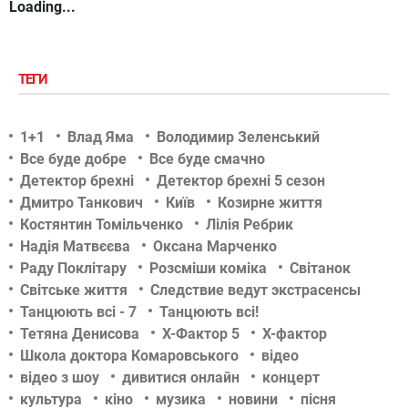
Loading...
ТЕГИ
1+1
Влад Яма
Володимир Зеленський
Все буде добре
Все буде смачно
Детектор брехні
Детектор брехні 5 сезон
Дмитро Танкович
Київ
Козирне життя
Костянтин Томільченко
Лілія Ребрик
Надія Матвєєва
Оксана Марченко
Раду Поклітару
Розсміши коміка
Світанок
Світське життя
Следствие ведут экстрасенсы
Танцюють всі - 7
Танцюють всі!
Тетяна Денисова
Х-Фактор 5
Х-фактор
Школа доктора Комаровського
відео
відео з шоу
дивитися онлайн
концерт
культура
кіно
музика
новини
пісня