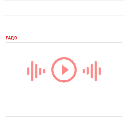
РАДІО