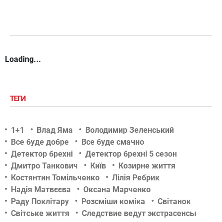
Loading...
ТЕГИ
1+1
Влад Яма
Володимир Зеленський
Все буде добре
Все буде смачно
Детектор брехні
Детектор брехні 5 сезон
Дмитро Танкович
Київ
Козирне життя
Костянтин Томільченко
Лілія Ребрик
Надія Матвєєва
Оксана Марченко
Раду Поклітару
Розсміши коміка
Світанок
Світське життя
Следствие ведут экстрасенсы