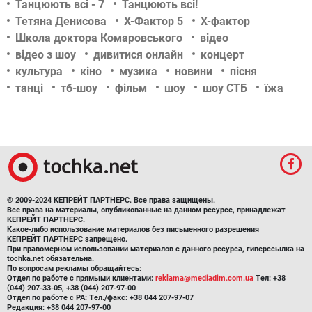
Танцюють всі - 7
Танцюють всі!
Тетяна Денисова
Х-Фактор 5
Х-фактор
Школа доктора Комаровського
відео
відео з шоу
дивитися онлайн
концерт
культура
кіно
музика
новини
пісня
танці
тб-шоу
фільм
шоу
шоу СТБ
їжа
© 2009-2024 КЕПРЕЙТ ПАРТНЕРС. Все права защищены.
Все права на материалы, опубликованные на данном ресурсе, принадлежат
КЕПРЕЙТ ПАРТНЕРС.
Какое-либо использование материалов без письменного разрешения
КЕПРЕЙТ ПАРТНЕРС запрещено.
При правомерном использовании материалов с данного ресурса, гиперссылка на
tochka.net обязательна.
По вопросам рекламы обращайтесь:
Отдел по работе с прямыми клиентами:
reklama@mediadim.com.ua
Тел: +38
(044) 207-33-05, +38 (044) 207-97-00
Отдел по работе с РА: Тел./факс: +38 044 207-97-07
Редакция: +38 044 207-97-00