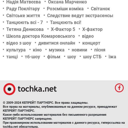
Надія Матвєєва
Оксана Марченко
Раду Поклітару
Розсміши коміка
Світанок
Світське життя
Следствие ведут экстрасенсы
Танцюють всі - 7
Танцюють всі!
Тетяна Денисова
Х-Фактор 5
Х-фактор
Школа доктора Комаровського
відео
відео з шоу
дивитися онлайн
концерт
культура
кіно
музика
новини
пісня
танці
тб-шоу
фільм
шоу
шоу СТБ
їжа
© 2009-2024 КЕПРЕЙТ ПАРТНЕРС. Все права защищены.
Все права на материалы, опубликованные на данном ресурсе, принадлежат
КЕПРЕЙТ ПАРТНЕРС.
Какое-либо использование материалов без письменного разрешения
КЕПРЕЙТ ПАРТНЕРС запрещено.
При правомерном использовании материалов с данного ресурса, гиперссылка на
tochka.net обязательна.