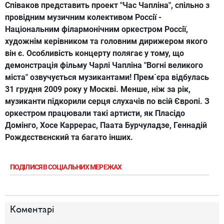
Співаков представить проект "Час Чапліна", спільно з
провідним музичним колективом Россії -
Національним філармонічним оркестром Россії,
художнім керівником та головним дирижером якого
він є. Особливість концерту полягає у тому, що
демонстрація фільму Чарлі Чапліна "Вогні великого
міста" озвучується музикантами! Прем`єра відбулась
31 грудня 2009 року у Москві. Менше, ніж за рік,
музиканти підкорили серця слухачів по всій Європі. З
оркестром працювали такі артисти, як Пласідо
Домінго, Хосе Каррерас, Паата Бурчуладзе, Геннадій
Рождєствєнский та багато інших.
ПОДІЛИСЯ В СОЦІАЛЬНИХ МЕРЕЖАХ
Коментарі