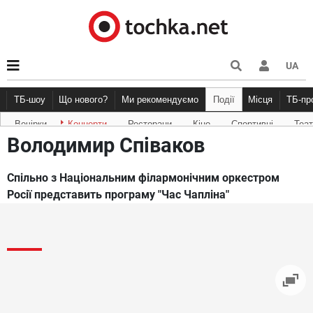
UA
ТБ-шоу
Що нового?
Ми рекомендуємо
Події
Місця
ТБ-п
Вечірки
Концерти
Ресторани
Кіно
Спортивні
Теа
Новини афіші
Рецензії
Куди піти
Точка конт
Володимир Співаков
Спільно з Національним філармонічним оркестром
Росії представить програму "Час Чапліна"