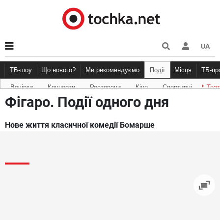
UA
ТБ-шоу
Що нового?
Ми рекомендуємо
Події
Місця
ТБ-п
Вечірки
Концерти
Ресторани
Кіно
Спортивні
Теа
Новини афіші
Рецензії
Куди піти
Точка конт
Фігаро. Події одного дня
Нове життя класичної комедії Бомарше