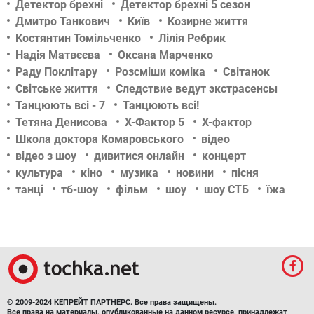
Детектор брехні
Детектор брехні 5 сезон
Дмитро Танкович
Київ
Козирне життя
Костянтин Томільченко
Лілія Ребрик
Надія Матвєєва
Оксана Марченко
Раду Поклітару
Розсміши коміка
Світанок
Світське життя
Следствие ведут экстрасенсы
Танцюють всі - 7
Танцюють всі!
Тетяна Денисова
Х-Фактор 5
Х-фактор
Школа доктора Комаровського
відео
відео з шоу
дивитися онлайн
концерт
культура
кіно
музика
новини
пісня
танці
тб-шоу
фільм
шоу
шоу СТБ
їжа
© 2009-2024 КЕПРЕЙТ ПАРТНЕРС. Все права защищены.
Все права на материалы, опубликованные на данном ресурсе, принадлежат