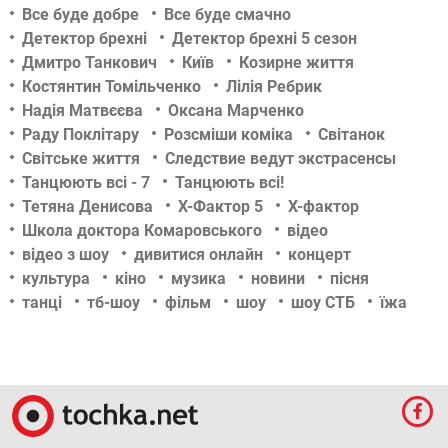
Все буде добре
Все буде смачно
Детектор брехні
Детектор брехні 5 сезон
Дмитро Танкович
Київ
Козирне життя
Костянтин Томільченко
Лілія Ребрик
Надія Матвєєва
Оксана Марченко
Раду Поклітару
Розсміши коміка
Світанок
Світське життя
Следствие ведут экстрасенсы
Танцюють всі - 7
Танцюють всі!
Тетяна Денисова
Х-Фактор 5
Х-фактор
Школа доктора Комаровського
відео
відео з шоу
дивитися онлайн
концерт
культура
кіно
музика
новини
пісня
танці
тб-шоу
фільм
шоу
шоу СТБ
їжа