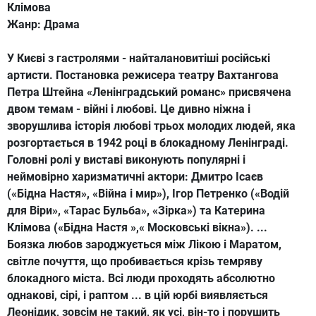
Клімова
Жанр:
Драма
У Києві з гастролями - найталановитіші російські
артисти. Постановка режисера театру Вахтангова
Петра Штейна «Ленінградський романс» присвячена
двом темам - війні і любові. Це дивно ніжна і
зворушлива історія любові трьох молодих людей, яка
розгортається в 1942 році в блокадному Ленінграді.
Головні ролі у виставі виконують популярні і
неймовірно харизматичні актори: Дмитро Ісаєв
(«Бідна Настя», «Війна і мир»), Ігор Петренко («Водій
для Віри», «Тарас Бульба», «Зірка») та Катерина
Клімова («Бідна Настя »,« Московські вікна»). ...
Боязка любов зароджується між Лікою і Маратом,
світле почуття, що пробивається крізь темряву
блокадного міста. Всі люди проходять абсолютно
однакові, сірі, і раптом ... в цій юрбі виявляється
Леонідик, зовсім не такий, як усі, він-то і порушить