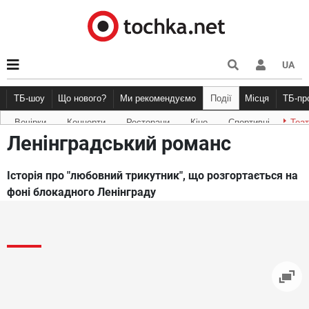
UA
ТБ-шоу
Що нового?
Ми рекомендуємо
Події
Місця
ТБ-п
Вечірки
Концерти
Ресторани
Кіно
Спортивні
Теа
Новини афіші
Рецензії
Куди піти
Точка конт
Ленінградський романс
Історія про "любовний трикутник", що розгортається на
фоні блокадного Ленінграду