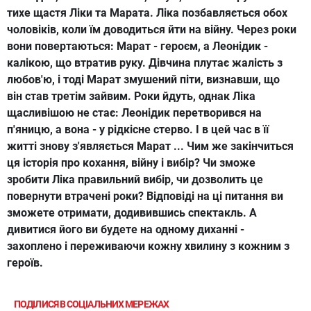
тихе щастя Ліки та Марата. Ліка позбавляється обох
чоловіків, коли їм доводиться йти на війну. Через роки
вони повертаються: Марат - героєм, а Леонідик -
калікою, що втратив руку. Дівчина плутає жалість з
любов'ю, і тоді Марат змушений піти, визнавши, що
він став третім зайвим. Роки йдуть, однак Ліка
щасливішою не стає: Леонідик перетворився на
п'яницю, а вона - у рідкісне стерво. І в цей час в її
житті знову з'являється Марат ... Чим же закінчиться
ця історія про кохання, війну і вибір? Чи зможе
зробити Ліка правильний вибір, чи дозволить це
повернути втрачені роки? Відповіді на ці питання ви
зможете отримати, додивившись спектакль. А
дивитися його ви будете на одному диханні -
захоплено і переживаючи кожну хвилину з кожним з
героїв.
ПОДІЛИСЯ В СОЦІАЛЬНИХ МЕРЕЖАХ