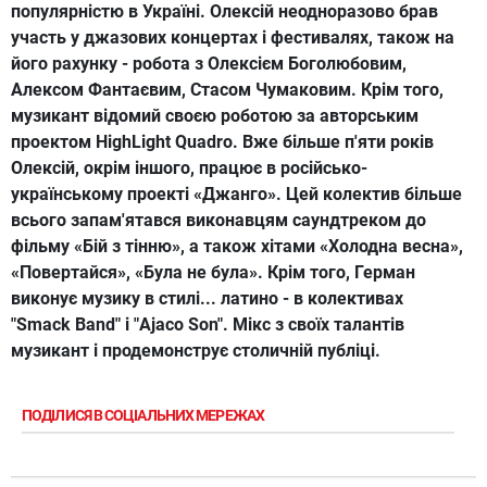
популярністю в Україні. Олексій неодноразово брав
участь у джазових концертах і фестивалях, також на
його рахунку - робота з Олексієм Боголюбовим,
Алексом Фантаєвим, Стасом Чумаковим. Крім того,
музикант відомий своєю роботою за авторським
проектом HighLight Quadro. Вже більше п'яти років
Олексій, окрім іншого, працює в російсько-
українському проекті «Джанго». Цей колектив більше
всього запам'ятався виконавцям саундтреком до
фільму «Бій з тінню», а також хітами «Холодна весна»,
«Повертайся», «Була не була». Крім того, Герман
виконує музику в стилі... латино - в колективах
"Smack Band" і "Ajaco Son". Мікс з своїх талантів
музикант і продемонструє столичній публіці.
ПОДІЛИСЯ В СОЦІАЛЬНИХ МЕРЕЖАХ