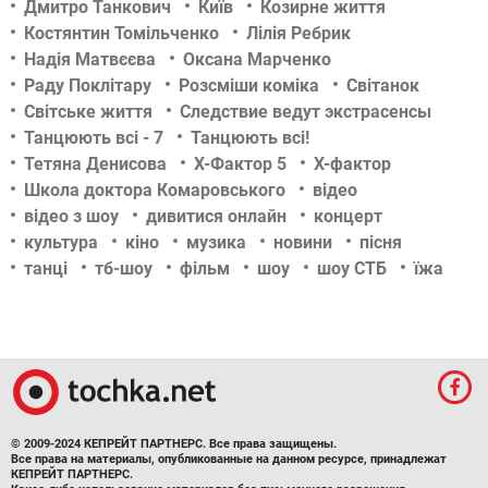
Дмитро Танкович
Київ
Козирне життя
Костянтин Томільченко
Лілія Ребрик
Надія Матвєєва
Оксана Марченко
Раду Поклітару
Розсміши коміка
Світанок
Світське життя
Следствие ведут экстрасенсы
Танцюють всі - 7
Танцюють всі!
Тетяна Денисова
Х-Фактор 5
Х-фактор
Школа доктора Комаровського
відео
відео з шоу
дивитися онлайн
концерт
культура
кіно
музика
новини
пісня
танці
тб-шоу
фільм
шоу
шоу СТБ
їжа
© 2009-2024 КЕПРЕЙТ ПАРТНЕРС. Все права защищены.
Все права на материалы, опубликованные на данном ресурсе, принадлежат
КЕПРЕЙТ ПАРТНЕРС.