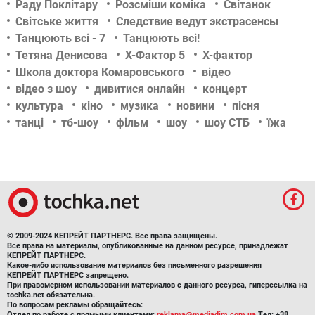
Раду Поклітару
Розсміши коміка
Світанок
Світське життя
Следствие ведут экстрасенсы
Танцюють всі - 7
Танцюють всі!
Тетяна Денисова
Х-Фактор 5
Х-фактор
Школа доктора Комаровського
відео
відео з шоу
дивитися онлайн
концерт
культура
кіно
музика
новини
пісня
танці
тб-шоу
фільм
шоу
шоу СТБ
їжа
© 2009-2024 КЕПРЕЙТ ПАРТНЕРС. Все права защищены.
Все права на материалы, опубликованные на данном ресурсе, принадлежат
КЕПРЕЙТ ПАРТНЕРС.
Какое-либо использование материалов без письменного разрешения
КЕПРЕЙТ ПАРТНЕРС запрещено.
При правомерном использовании материалов с данного ресурса, гиперссылка на
tochka.net обязательна.
По вопросам рекламы обращайтесь:
Отдел по работе с прямыми клиентами:
reklama@mediadim.com.ua
Тел: +38