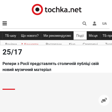
UA
ТБ-шоу
Що нового?
Ми рекомендуємо
Події
Місця
ТБ-п
Вечірки
Концерти
Ресторани
Кіно
Спортивні
Теа
Новини афіші
Рецензії
Куди піти
Точка конт
25/17
Репери з Росії представлять столичній публіці свій
новий музичний матеріал