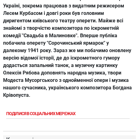
Україні, зокрема працював з видатним режисером
Лесем Курбасом і довгі роки був головним
диригентом київського театру оперети. Майже всі
знайомі з творчістю композитора по іскрометній
комедії "Свадьба в Малиновке". Вперше публіка
побачила оперету "Сорочинський ярмарок" у
далекому 1941 року. Зараз же ми побачимо оновлену
версію відомої історії, де до іскрометного гумору
додасться запальний танок, а музичну картинку
Олексія Рябова доповнять народна музика, твори
Модеста Мусоргського з однойменної опери і музика
нашого сучасника, українського композитора Богдана
Крівопуста.
ПОДІЛИСЯ В СОЦІАЛЬНИХ МЕРЕЖАХ