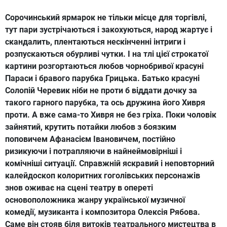
Сорочинський ярмарок не тільки місце для торгівлі,
тут пари зустрічаються і закохуються, народ жартує і
скандалить, плентаються нескінченні інтриги і
розпускаються обурливі чутки. І на тлі цієї строкатої
картини розгортаються любов чорнобривої красуні
Параси і бравого парубка Грицька. Батько красуні
Солопій Черевик ніби не проти б віддати дочку за
такого гарного парубка, та ось дружина його Хивря
проти. А вже сама-то Хивря не без гріха. Поки чоловік
зайнятий, крутить потайки любов з боязким
поповичем Афанасієм Івановичем, постійно
ризикуючи і потрапляючи в найнеймовірніші і
комічніші ситуації. Справжній яскравий і неповторний
калейдоскоп колоритних гоголівських персонажів
знов оживає на сцені театру в опереті
основоположника жанру української музичної
комедії, музиканта і композитора Олексія Рябова.
Саме він стояв біля витоків театрального мистецтва в