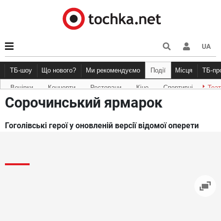
UA
ТБ-шоу
Що нового?
Ми рекомендуємо
Події
Місця
ТБ-п
Вечірки
Концерти
Ресторани
Кіно
Спортивні
Теа
Новини афіші
Рецензії
Куди піти
Точка конт
Сорочинський ярмарок
Гоголівські герої у оновленій версії відомої оперети