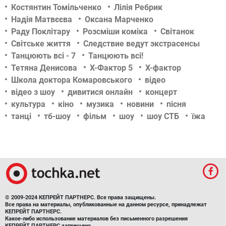
Костянтин Томільченко
Лілія Ребрик
Надія Матвєєва
Оксана Марченко
Раду Поклітару
Розсміши коміка
Світанок
Світське життя
Следствие ведут экстрасенсы
Танцюють всі - 7
Танцюють всі!
Тетяна Денисова
Х-Фактор 5
Х-фактор
Школа доктора Комаровського
відео
відео з шоу
дивитися онлайн
концерт
культура
кіно
музика
новини
пісня
танці
тб-шоу
фільм
шоу
шоу СТБ
їжа
© 2009-2024 КЕПРЕЙТ ПАРТНЕРС. Все права защищены.
Все права на материалы, опубликованные на данном ресурсе, принадлежат
КЕПРЕЙТ ПАРТНЕРС.
Какое-либо использование материалов без письменного разрешения
КЕПРЕЙТ ПАРТНЕРС запрещено.