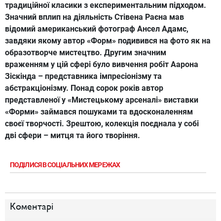
традиційної класики з експериментальним підходом.
Значний вплип на діяльність Стівена Раєна мав
відомий американський фотограф Ансел Адамс,
завдяки якому автор «Форм» подивився на фото як на
образотворче мистецтво. Другим значним
враженням у цій сфері було вивчення робіт Аарона
Зіскінда – представника імпресіонізму та
абстракціонізму. Понад сорок років автор
представленої у «Мистецькому арсеналі» виставки
«Форми» займався пошуками та вдосконаленням
своєї творчості. Зрештою, колекція поєднала у собі
дві сфери – митця та його творіння.
ПОДІЛИСЯ В СОЦІАЛЬНИХ МЕРЕЖАХ
Коментарі