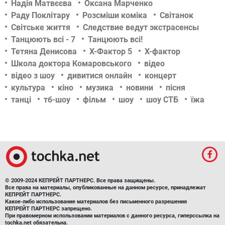
Надія Матвєєва
Оксана Марченко
Раду Поклітару
Розсміши коміка
Світанок
Світське життя
Следствие ведут экстрасенсы
Танцюють всі - 7
Танцюють всі!
Тетяна Денисова
Х-Фактор 5
Х-фактор
Школа доктора Комаровського
відео
відео з шоу
дивитися онлайн
концерт
культура
кіно
музика
новини
пісня
танці
тб-шоу
фільм
шоу
шоу СТБ
їжа
© 2009-2024 КЕПРЕЙТ ПАРТНЕРС. Все права защищены.
Все права на материалы, опубликованные на данном ресурсе, принадлежат
КЕПРЕЙТ ПАРТНЕРС.
Какое-либо использование материалов без письменного разрешения
КЕПРЕЙТ ПАРТНЕРС запрещено.
При правомерном использовании материалов с данного ресурса, гиперссылка на
tochka.net обязательна.