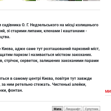
м
садівника
О.
Г.
Недзельського
на
місці
колишнього
тий
, зі старими
липами,
кленами
і
каштанами
-
цтва.
е Києва
, адже
саме
тут розташований
парковий
міст,
ещатим
парком і
називається
містком
закоханих.
ів
, стрічок
, серветок,
залишених
закоханими
парами
иться
в
самому
центрі
Києва
, повітря
тут завжди
, за ним
ретельно
стежать.
Чистенькі
алейки
,
очки
, фонтан.
МИ
Мапа
Ландшафт
Супутник