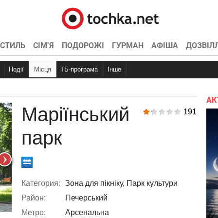
СТИЛЬ
СІМ’Я
ПОДОРОЖІ
ГУРМАН
АФІША
ДОЗВІЛ
Події
Місця
ТБ-програма
Інше
Куди піти
Вечірки
Точка контролю
Концерти
Ресторани
Інтерв’ю
Конкурси
Кіно
Ексклюзив
Відео
Спортивні
Конференц
Кіно
Те
АК
Маріїнський
191
парк
Категория:
Зона для пікніку, Парк культури
Район:
Печерський
Метро:
Арсенальна