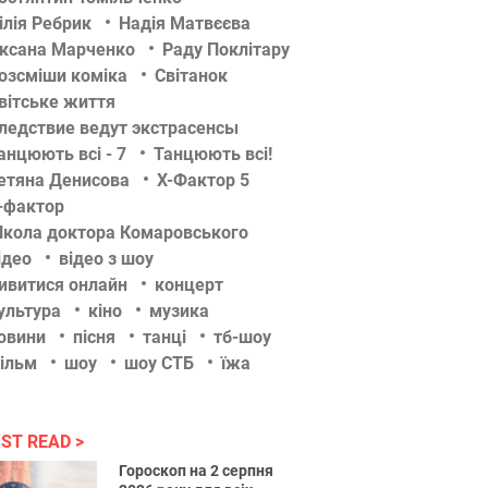
ілія Ребрик
Надія Матвєєва
ксана Марченко
Раду Поклітару
озсміши коміка
Світанок
вітське життя
ледствие ведут экстрасенсы
анцюють всі - 7
Танцюють всі!
етяна Денисова
Х-Фактор 5
-фактор
кола доктора Комаровського
ідео
відео з шоу
ивитися онлайн
концерт
ультура
кіно
музика
овини
пісня
танці
тб-шоу
ільм
шоу
шоу СТБ
їжа
ST READ
Гороскоп на 2 серпня