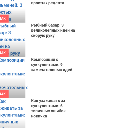
простых рецепта
MAK
Рыбный базар: 3
великолепных идеи на
скорую руку
MAK
Композиции с
суккулентами: 9
замечательных идей
MAK
Как ухаживать за
суккулентами: 6
типичных ошибок
новичка