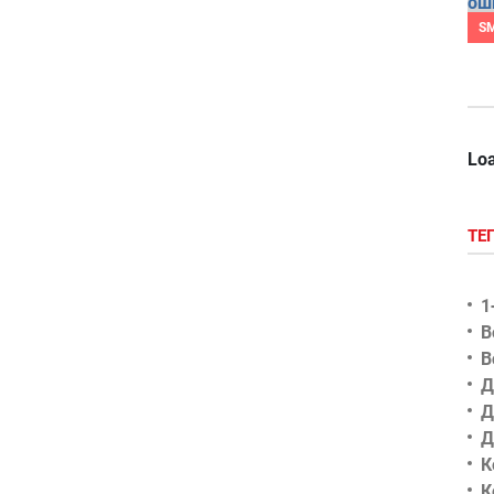
S
Loa
ТЕ
1
В
В
Д
Д
Д
К
К