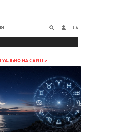
ЛЯ
UA
ії
атри
Звіти
Виставки
Квитки
ТУАЛЬНО НА САЙТІ