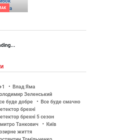
MAK
ding...
ГИ
+1
Влад Яма
олодимир Зеленський
се буде добре
Все буде смачно
етектор брехні
етектор брехні 5 сезон
митро Танкович
Київ
озирне життя
остянтин Томільченко