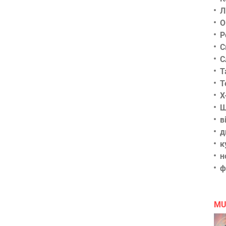
Л
О
Р
С
С
Т
Т
Х
Ш
в
д
к
н
ф
MU