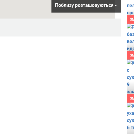
Поблизу розташовуються
S
S
S