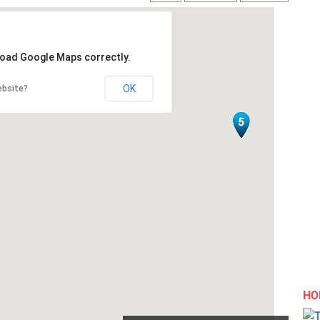
 load Google Maps correctly.
OK
ebsite?
НО