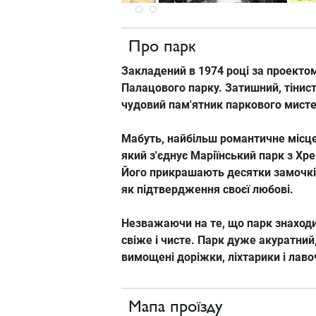
Про парк
Закладений
в 1974
році за проекто
Палацового
парку.
Затишний
, тінис
чудовий
пам'ятник
паркового
мисте
Мабуть,
найбільш
романтичне
місц
який
з'єднує
Маріїнський
парк
з
Хр
Його
прикрашають
десятки
замочк
як підтвердження
своєї
любові.
Незважаючи
на
те,
що парк
знаход
свіже і
чисте.
Парк
дуже
акуратний
вимощені
доріжки
, ліхтарики
і лав
Мапа проїзду