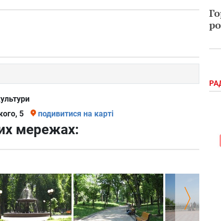
Го
ро
РА
культури
ого, 5
подивитися на карті
них мережах: