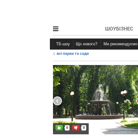
ШОУБІЗНЕС
ТБ-шоу
Що нового?
Ми рекомендуємо
всі парки та сади
Новини афіші
Рецензії
0
0