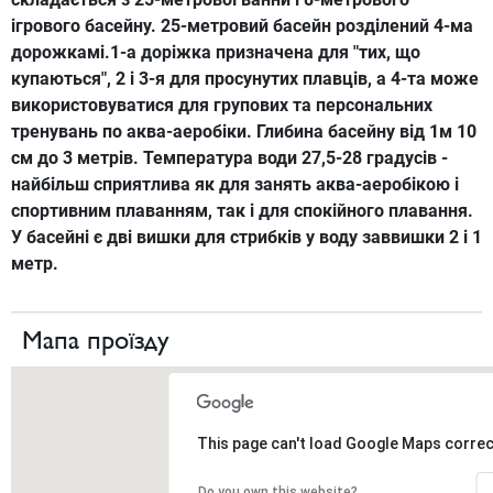
ігрового
басейну.
25-
метровий
басейн
розділений
4-ма
дорожкамі.1
-а
доріжка
призначена
для "тих, що
купаються"
, 2
і 3-
я для
просунутих
плавців,
а
4-та
може
використовуватися
для
групових та
персональних
тренувань
по
аква
-аеробіки
.
Глибина
басейну
від 1м
10
см
до 3
метрів.
Температура
води
27,5-28
градусів -
найбільш
сприятлива
як
для
занять
аква
-
аеробікою
і
спортивним
плаванням,
так
і
для
спокійного
плавання.
У басейні
є дві
вишки
для
стрибків у
воду
заввишки
2 і
1
метр.
Мапа проїзду
This page can't load Google Maps correc
Do you own this website?