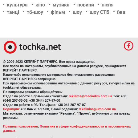
культура
кіно
музика
новини
пісня
танці
тб-шоу
фільм
шоу
шоу СТБ
їжа
© 2009-2023 КЕПРЕЙТ ПАРТНЕРС. Все права защищены.
Все права на материалы, опубликованные на данном ресурсе, принадлежат
КЕПРЕЙТ ПАРТНЕРС.
Какое-либо использование материалов без письменного разрешения
КЕПРЕЙТ ПАРТНЕРС запрещено.
При правомерном использовании материалов с данного ресурса, гиперссылка на
tochka.net обязательна.
По вопросам рекламы обращайтесь:
Отдел по работе с прямыми клиентами:
reklama@mediadim.com.ua
Тел: +38
(044) 207-33-05, +38 (044) 207-97-00
Отдел по работе с РА: Тел./факс: +38 044 207-97-07
Редакция:
+38 044 207-97-00, E-mail редакции:
d.kalinina@umh.com.ua
Материалы, отмеченные знаками "Реклама", "Промо", публикуются на правах
рекламы.
Правила пользования
,
Политика в сфере конфиденциальности и персональных
данных.