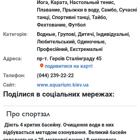
Йога, Каратэ, Настольный тенис,
Плавание, Прыжки в воду, Самбо, Сучасні
танці, Спортивні танці, Тайбо,
Фехтование, Футбол
Категорія:
Водные, Групові, Дитячі, Iндивідуальні,
Любительський, Одиночные,
Професійний, Екстремальні
Адреса:
пр-т. Героїв Сталінграду 45
подивитися на карті
Телефон:
(044) 239-22-22
Сайт:
www.aquarium.kiev.ua
Поділися в соціальних мережах:
Про спортзал
Діють
4
критих
басейну.
Очищення
води
в
них
відбувається
методом
озонування
.
Великий басейн
складається з
25-
метрової
ванни
і 8-
метрового