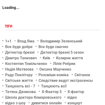
Loading...
ТЕГИ
1+1
Влад Яма
Володимир Зеленський
Все буде добре
Все буде смачно
Детектор брехні
Детектор брехні 5 сезон
Дмитро Танкович
Київ
Козирне життя
Костянтин Томільченко
Лілія Ребрик
Надія Матвєєва
Оксана Марченко
Раду Поклітару
Розсміши коміка
Світанок
Світське життя
Следствие ведут экстрасенсы
Танцюють всі - 7
Танцюють всі!
Тетяна Денисова
Х-Фактор 5
Х-фактор
Школа доктора Комаровського
відео
відео з шоу
дивитися онлайн
концерт