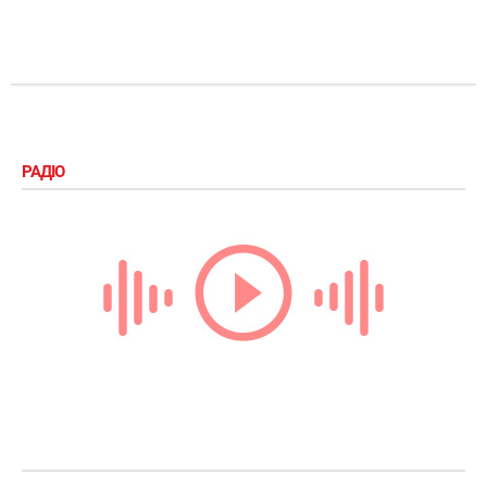
РАДІО