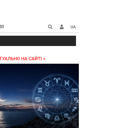
ЛЯ
UA
ії
атри
Звіти
Виставки
Квитки
ТУАЛЬНО НА САЙТІ