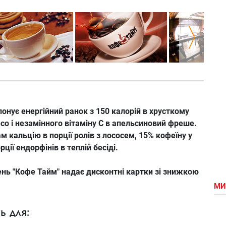
онує енергійний ранок з 150 калорій в хрусткому
есо і незамінного вітаміну С в апельсиновий фреше.
 кальцію в порції ролів з ​​лососем, 15% кофеїну у
ції ендорфінів в теплій бесіді.
рень "Кофе Тайм" надає дисконтні картки зі знижкою
МИ
ь для: