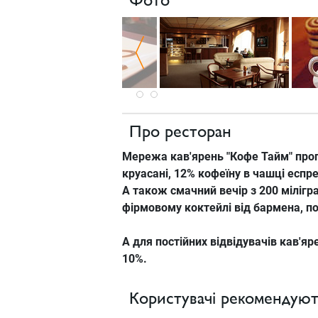
Фото
Про ресторан
Мережа кав'ярень "Кофе Тайм" проп
круасані, 12% кофеїну в чашці еспр
А також смачний вечір з 200 міліграм
фірмовому коктейлі від бармена, пор
А для постійних відвідувачів кав'я
10%.
Користувачі рекомендуют