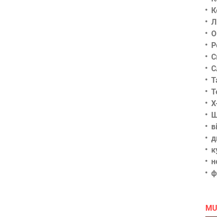
К
Л
О
Р
С
С
Т
Т
Х
Ш
в
д
к
н
ф
MU