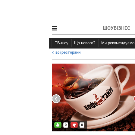
ШОУБІЗНЕС
ТБ-шоу
Що нового?
Ми рекомендуємо
всі ресторани
Новини афіші
Рецензії
0
0