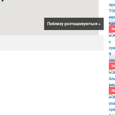
Поблизу розташовуються
S
S
S