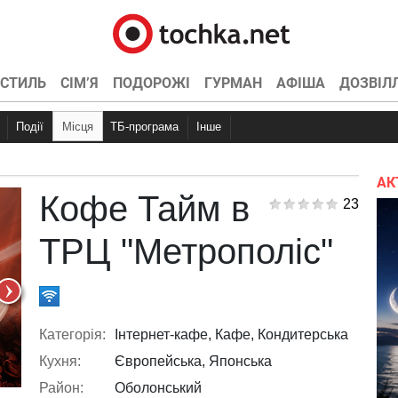
СТИЛЬ
СІМ’Я
ПОДОРОЖІ
ГУРМАН
АФІША
ДОЗВІЛ
Події
Місця
ТБ-програма
Інше
Куди піти
Вечірки
Точка контролю
Концерти
Ресторани
Інтерв’ю
Конкурси
Кіно
Ексклюзив
Відео
Спортивні
Конференц
Кіно
Те
АК
Кофе Тайм в
23
ТРЦ "Метрополіс"
Категорія:
Інтернет-кафе, Кафе, Кондитерська
Кухня:
Європейська, Японська
Район:
Оболонський