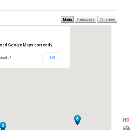
Мапа
Ландшафт
Супутник
 load Google Maps correctly.
OK
ebsite?
НО