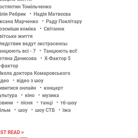
остянтин Томільченко
ілія Ребрик
Надія Матвєєва
ксана Марченко
Раду Поклітару
озсміши коміка
Світанок
вітське життя
ледствие ведут экстрасенсы
анцюють всі - 7
Танцюють всі!
етяна Денисова
Х-Фактор 5
-фактор
кола доктора Комаровського
ідео
відео з шоу
ивитися онлайн
концерт
ультура
кіно
музика
овини
пісня
танці
тб-шоу
ільм
шоу
шоу СТБ
їжа
ST READ