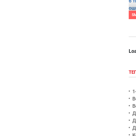
S
Loa
ТЕ
1
В
В
Д
Д
Д
К