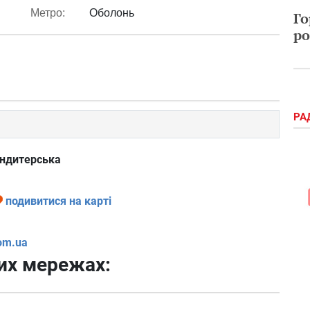
Метро:
Оболонь
Го
ро
РА
ондитерська
подивитися на карті
com.ua
них мережах: