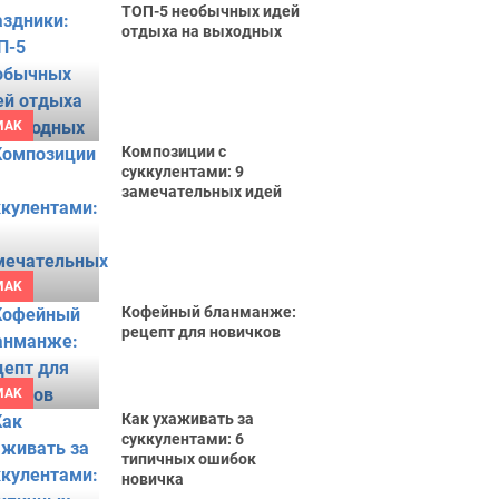
ТОП-5 необычных идей
отдыха на выходных
MAK
Композиции с
суккулентами: 9
замечательных идей
MAK
Кофейный бланманже:
рецепт для новичков
MAK
Как ухаживать за
суккулентами: 6
типичных ошибок
новичка