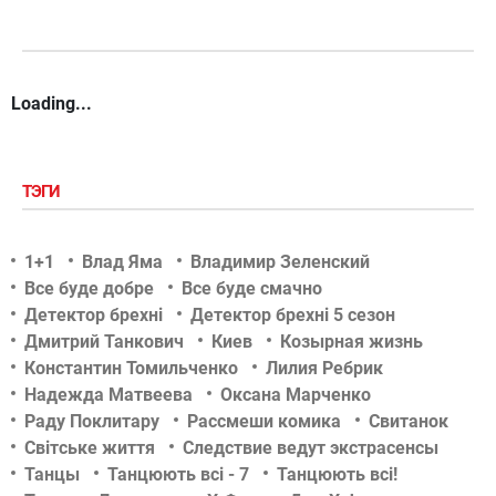
Loading...
ТЭГИ
1+1
Влад Яма
Владимир Зеленский
Все буде добре
Все буде смачно
Детектор брехні
Детектор брехні 5 сезон
Дмитрий Танкович
Киев
Козырная жизнь
Константин Томильченко
Лилия Ребрик
Надежда Матвеева
Оксана Марченко
Раду Поклитару
Рассмеши комика
Свитанок
Світське життя
Следствие ведут экстрасенсы
Танцы
Танцюють всі - 7
Танцюють всі!