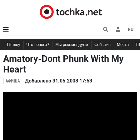
RU
ТВ-шоу
Что нового?
Мы рекомендуем
События
Места
Т
Amatory-Dont Phunk With My
Новости афиши
Рецензии
Куда пойти
Вечеринки
Точка 
Конце
Heart
АФИША
Добавлено 31.05.2008 17:53