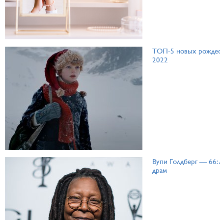
ТОП-5 новых рождес
2022
Вупи Голдберг — 66:
драм