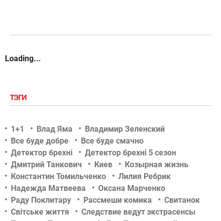
Loading...
ТЭГИ
1+1
Влад Яма
Владимир Зеленский
Все буде добре
Все буде смачно
Детектор брехні
Детектор брехні 5 сезон
Дмитрий Танкович
Киев
Козырная жизнь
Константин Томильченко
Лилия Ребрик
Надежда Матвеева
Оксана Марченко
Раду Поклитару
Рассмеши комика
Свитанок
Світське життя
Следствие ведут экстрасенсы