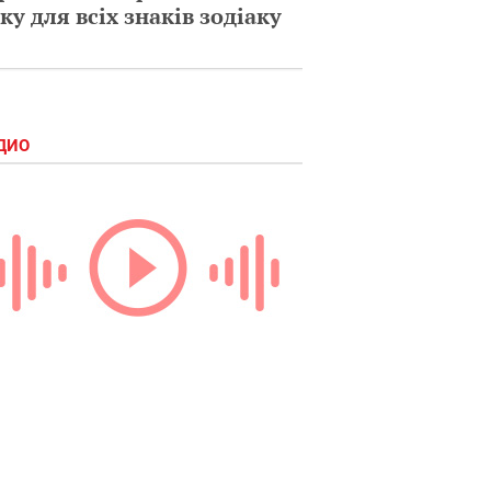
ку для всіх знаків зодіаку
ДИО