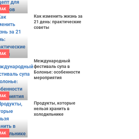
MAK
Как изменить жизнь за
21 день: практические
советы
MAK
Международный
фестиваль супа в
Болонье: особенности
мероприятия
MAK
Продукты, которые
нельзя хранить в
холодильнике
MAK