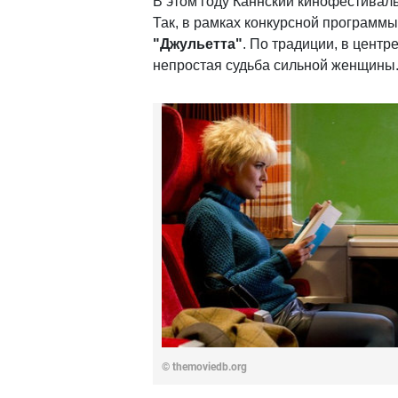
В этом году Каннский кинофестивал
Так, в рамках конкурсной програм
"Джульетта"
. По традиции, в цент
непростая судьба сильной женщины
© themoviedb.org