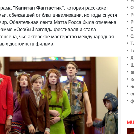
Н
О
 драма
"Капитан Фантастик",
которая расскажет
Р
ьи, сбежавшей от благ цивилизации, но годы спустя
Р
ир. Обаятельная лента Мэтта Росса была отмечена
С
рамме «Особый взгляд» фестиваля и стала
С
енсена, чье актерское мастерство международная
Т
мых достоинств фильма.
Т
Х
Ш
в
к
н
с
ф
MU