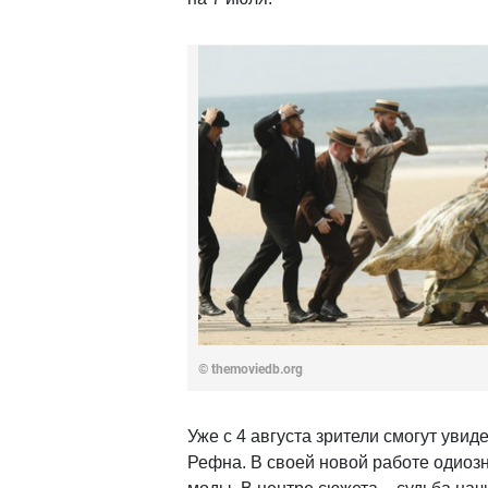
© themoviedb.org
Уже с 4 августа зрители смогут увид
Рефна. В своей новой работе одиоз