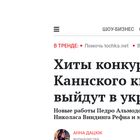
ШОУ-БИЗНЕС
hka.net
Война в Украине 2022
В ТРЕНДЕ:
Помочь tochka.net
В
Хиты конку
Каннского 
выйдут в ук
Новые работы Педро Альмодо
Николаса Виндинга Рефна и м
АННА ДАЦЮК
журналистка