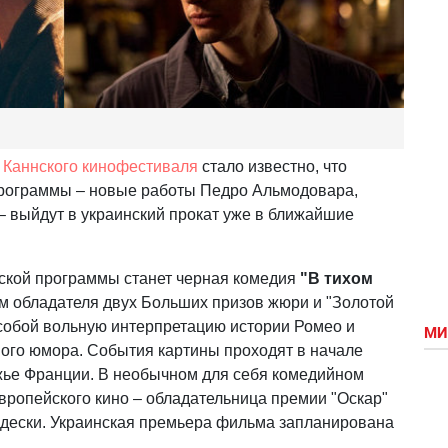
о Каннского кинофестиваля
стало известно, что
рограммы – новые работы Педро Альмодовара,
 выйдут в украинский прокат уже в ближайшие
кой программы станет черная комедия
"В тихом
 обладателя двух Больших призов жюри и "Золотой
собой вольную интерпретацию истории Ромео и
МИ
ного юмора. События картины проходят в начале
жье Франции. В необычном для себя комедийном
вропейского кино – обладательница премии "Оскар"
дески. Украинская премьера фильма запланирована