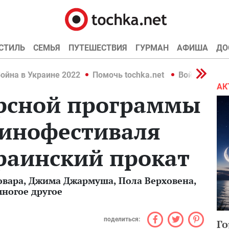
СТИЛЬ
СЕМЬЯ
ПУТЕШЕСТВИЯ
ГУРМАН
АФИША
ДО
ойна в Украине 2022
Помочь tochka.net
Война в Укр
АК
рсной программы
кинофестиваля
раинский прокат
вара, Джима Джармуша, Пола Верховена,
ногое другое
поделиться:
Го