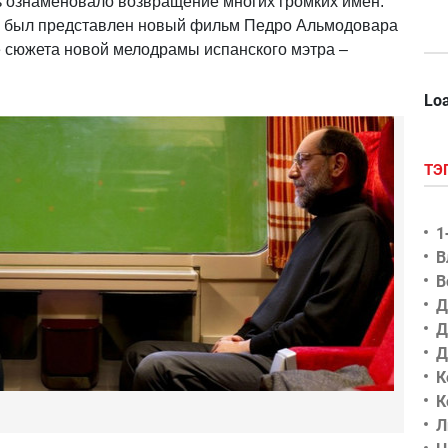
ь ознаменовало возвращение многих громких имен.
мы был представлен новый фильм Педро Альмодовара
ре сюжета новой мелодрамы испанского мэтра –
.
Loa
ТЭ
1
В
В
Д
Д
Д
К
К
Л