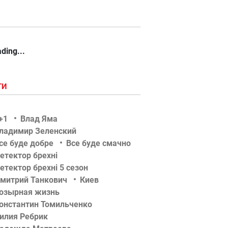
ding...
ГИ
+1
Влад Яма
ладимир Зеленский
се буде добре
Все буде смачно
етектор брехні
етектор брехні 5 сезон
митрий Танкович
Киев
озырная жизнь
онстантин Томильченко
илия Ребрик