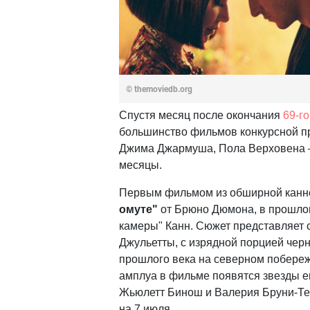
© themoviedb.org
Спустя месяц после окончания
69-г
большинство фильмов конкурсной п
Джима Джармуша, Пола Верховена –
месяцы.
Первым фильмом из обширной каннс
омуте"
от Брюно Дюмона, в прошлом
камеры" Канн. Сюжет представляет 
Джульетты, с изрядной порцией чер
прошлого века на северном побере
амплуа в фильме появятся звезды е
Жьюлетт Бинош и Валерия Бруни-Те
на 7 июля.