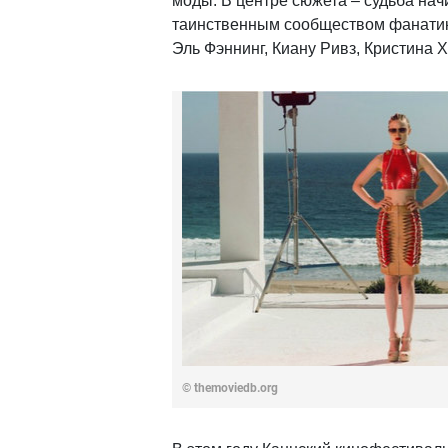
моды. В центре сюжета – судьба нач
таинственным сообществом фанатик
Эль Фэннинг, Киану Ривз, Кристина 
© themoviedb.org