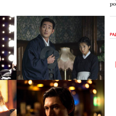
ро
РА