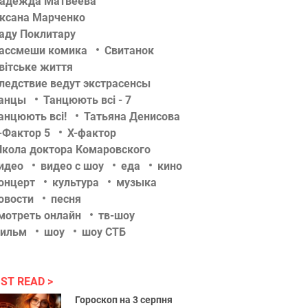
адежда Матвеева
ксана Марченко
аду Поклитару
ассмеши комика
Свитанок
вітське життя
ледствие ведут экстрасенсы
анцы
Танцюють всі - 7
анцюють всі!
Татьяна Денисова
-Фактор 5
Х-фактор
кола доктора Комаровского
идео
видео с шоу
еда
кино
онцерт
культура
музыка
овости
песня
мотреть онлайн
тв-шоу
ильм
шоу
шоу СТБ
ST READ
Гороскоп на 3 серпня