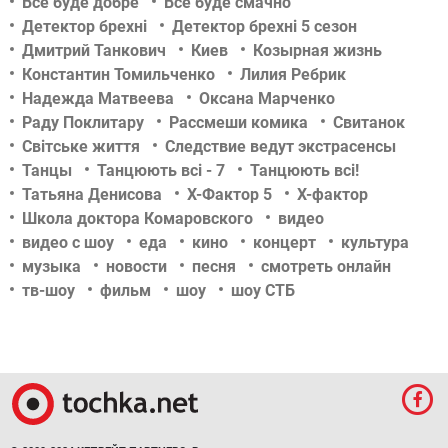
Все буде добре
Все буде смачно
Детектор брехні
Детектор брехні 5 сезон
Дмитрий Танкович
Киев
Козырная жизнь
Константин Томильченко
Лилия Ребрик
Надежда Матвеева
Оксана Марченко
Раду Поклитару
Рассмеши комика
Свитанок
Світське життя
Следствие ведут экстрасенсы
Танцы
Танцюють всі - 7
Танцюють всі!
Татьяна Денисова
Х-Фактор 5
Х-фактор
Школа доктора Комаровского
видео
видео с шоу
еда
кино
концерт
культура
музыка
новости
песня
смотреть онлайн
тв-шоу
фильм
шоу
шоу СТБ